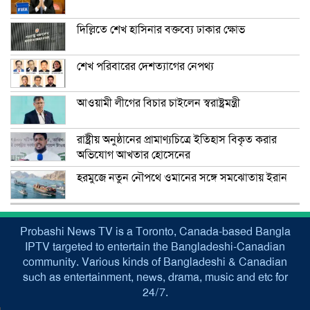
দিল্লিতে শেখ হাসিনার বক্তব্যে ঢাকার ক্ষোভ
শেখ পরিবারের দেশত্যাগের নেপথ্য
আওয়ামী লীগের বিচার চাইলেন স্বরাষ্ট্রমন্ত্রী
রাষ্ট্রীয় অনুষ্ঠানের প্রামাণ্যচিত্রে ইতিহাস বিকৃত করার
অভিযোগ আখতার হোসেনের
হরমুজে নতুন নৌপথে ওমানের সঙ্গে সমঝোতায় ইরান
Probashi News TV is a Toronto, Canada-based Bangla
IPTV targeted to entertain the Bangladeshi-Canadian
community. Various kinds of Bangladeshi & Canadian
such as entertainment, news, drama, music and etc for
24/7.