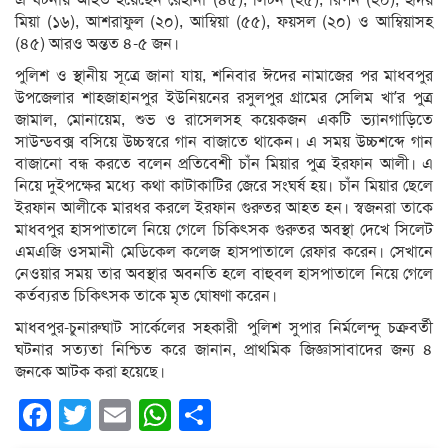
এ ঘটনায় আহত হয়েছেন রেহানা (৪৫), লিটন (২৫), রিপন (২০), হৃদয়
মিয়া (১৬), আশরাফুল (২০), আম্বিয়া (৫৫), ফয়সল (২০) ও আম্বিয়াসহ
(৪৫) আরও অন্তত ৪-৫ জন।
পুলিশ ও স্থানীয় সূত্রে জানা যায়, শনিবার ঈদের নামাজের পর মাধবপুর
উপজেলার শাহজাহানপুর ইউনিয়নের রসুলপুর গ্রামের সেলিম খা’র পুত্র
জামাল, মোনায়েম, শুভ ও রাসেলসহ কয়েকজন একটি ভ্যানগাড়িতে
সাউন্ডবক্স বসিয়ে উচ্চস্বরে গান বাজাতে থাকেন। এ সময় উচ্চশব্দে গান
বাজানো বন্ধ করতে বলেন প্রতিবেশী চাঁন মিয়ার পুত্র ইরফান আলী। এ
নিয়ে দুইপক্ষের মধ্যে কথা কাটাকাটির জেরে সংঘর্ষ হয়। চাঁন মিয়ার ছেলে
ইরফান আলীকে মারধর করলে ইরফান গুরুতর আহত হন। স্বজনরা তাকে
মাধবপুর হাসপাতালে নিয়ে গেলে চিকিৎসক গুরুতর অবস্থা দেখে সিলেট
এমএজি ওসমানী মেডিকেল কলেজ হাসপাতালে রেফার করেন। সেখানে
নেওয়ার সময় তার অবস্থার অবনতি হলে বাহুবল হাসপাতালে নিয়ে গেলে
কর্তব্যরত চিকিৎসক তাকে মৃত ঘোষণা করেন।
মাধবপুর-চুনারুঘাট সার্কেলের সহকারী পুলিশ সুপার নির্মলেন্দু চক্রবর্তী
ঘটনার সত্যতা নিশ্চিত করে জানান, প্রাথমিক জিজ্ঞাসাবাদের জন্য ৪
জনকে আটক করা হয়েছে।
Facebook
Twitter
Email
WhatsApp
Share