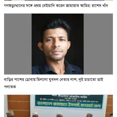
গণঅভ্যুত্থানের সঙ্গে প্রথম বেইমানি করেন জামায়াত আমির: রাশেদ খাঁন
বাড়ির পাশের ডোবায় মিললো যুবদল নেতার লাশ, দুই চাচাতো ভাই
পলাতক