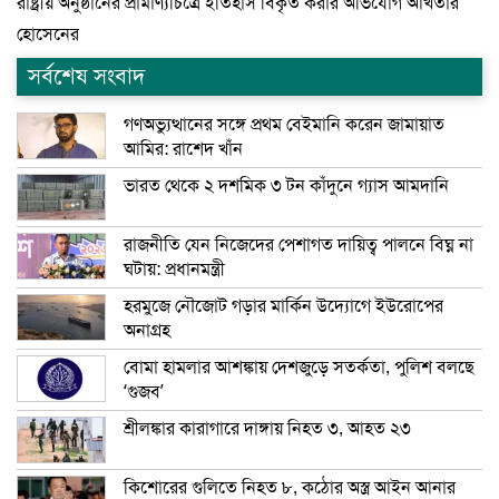
রাষ্ট্রীয় অনুষ্ঠানের প্রামাণ্যচিত্রে ইতিহাস বিকৃত করার অভিযোগ আখতার
হোসেনের
সর্বশেষ সংবাদ
গণঅভ্যুত্থানের সঙ্গে প্রথম বেইমানি করেন জামায়াত
আমির: রাশেদ খাঁন
ভারত থেকে ২ দশমিক ৩ টন কাঁদুনে গ্যাস আমদানি
রাজনীতি যেন নিজেদের পেশাগত দায়িত্ব পালনে বিঘ্ন না
ঘটায়: প্রধানমন্ত্রী
হরমুজে নৌজোট গড়ার মার্কিন উদ্যোগে ইউরোপের
অনাগ্রহ
বোমা হামলার আশঙ্কায় দেশজুড়ে সতর্কতা, পুলিশ বলছে
‘গুজব’
শ্রীলঙ্কার কারাগারে দাঙ্গায় নিহত ৩, আহত ২৩
কিশোরের গুলিতে নিহত ৮, কঠোর অস্ত্র আইন আনার