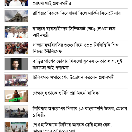
ঘোষণা থাই প্রধানমন্ত্রীর
রাশিয়ার বিরুদ্ধে নিষেধাজ্ঞা বিলে মার্কিন সিনেটে সায়
বাজারে ব্যবসায়ীদের সিন্ডিকেট ভেঙে দেওয়া হবে:
আইনমন্ত্রী
গাজায় যুদ্ধবিরতির ৩০০ দিনে ৩০০ ফিলিস্তিনি শিশু
নিহত: ইউনিসেফ
বাড়ির পাশের ডোবায় মিললো যুবদল নেতার লাশ, দুই
চাচাতো ভাই পলাতক
চিকিৎসক সমাবেশের উদ্বোধন করলেন প্রধানমন্ত্রী
প্রেক্ষাগৃহ থেকে ওটিটি প্ল্যাটফর্মে ‘মালিক’
লিবিয়ায় অপহরণের শিকার ১৩ বাংলাদেশি উদ্ধার, গ্রেপ্তার
১ সিরীয়
শেখ হাসিনাকে ফিরিয়ে আনতে দেরি হচ্ছে কেন,
জামায়াতের আমিরের প্রশ্ন