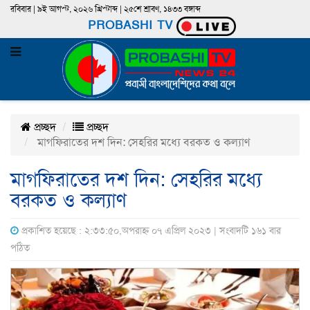
রবিবার | ৯ই আগস্ট, ২০২৬ খ্রিস্টাব্দ | ২৫শে শ্রাবণ, ১৪৩৩ বঙ্গাব্দ
PROBASHI TV
প্রচ্ছদ
প্রচ্ছদ
মাগফিরাতের দশ দিন: সেহরির মধ্যে বরকত ও কল্যাণ
মাগফিরাতের দশ দিন: সেহরির মধ্যে
বরকত ও কল্যাণ
প্রকাশিত হয়েছে : ২:৩৩:৫০,অপরাহ্ন ০৭ এপ্রিল ২০২৩ | সংবাদটি ১৬১ বার
পঠিত