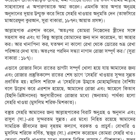
সাহাবাদের এ অপারগতাকে ক্ষমা করেন। এমনকি তার অপার অনুগ্রহ
অনুদানের দুয়ার উন্মুক্ত করে দিয়ে সেহরি খাওয়ার অনুমতি দেন (তাফসিরে
মাআরেফুল কুরআন, সুরা বাকারা, ১৮৭নং আয়াত প্রসঙ্গ)।
আল্লাহপাক এরশাদ করেন, ‘অতঃপর তোমরা নিজেদের স্ত্রীদের সঙ্গে
সহবাস কর এবং যা কিছু আল্লাহ তোমাদের জন্য দান করেছেন, তা আহার
কর। আর খানাপিনা কর, যতক্ষণ না কালো রেখা থেকে ভোরের শুভ্র রেখা
পরিষ্কার দেখা যায়। অতঃপর পরদিন সন্ধ্যা নাগাদ রোজা সম্পূর্ণ কর।’ (সুরা
বাকারা : ১৮৭)।
এভাবে রোজার দিনে রাতের ভাগটা সম্পূর্ণ খোলা হয়ে যায় আমাদের জন্য
এবং রোজার প্রস্তুতিকল্পে রাতের শেষ ভাগে ‘সেহরি’ খাওয়ার সুন্দর সুন্নত
প্রবর্তিত হয়। হাদিস শরিফে এ ‘সেহরি’কে উম্মতে মোহাম্মদিয়ার বৈশিষ্ট্য
বলে উল্লেখ করে এরশাদ হয়েছে, আমাদের রোজা এবং আহেলে কিতাব
(ইহুদি-খ্রিষ্টানদের) অনুসারীদের রোজার মধ্যে (অন্যতম) পার্থক্য হলো
সেহরি খাওয়া (মুসলিম শরিফ-মিশকাত)।
বস্তুত সেহরি আমাদের জন্য আল্লাহপাকের বিরাট অনুগ্রহ ও অনুদান এবং
রাসুল (সা.)-এর সুন্দরতম সুন্নত। এর মধ্যে নিহিত রয়েছে আমাদের
সামগ্রিক জীবনের জন্য বৃহত্তম কল্যাণ, বরকত ও প্রাচুর্য। বোখারি ও
মুসলিম শরিফে বর্ণিত, ‘হুজুর (সা.) এরশাদ করেছেন তোমরা সেহরি খাও।
কেননা সেহরি খাওয়ার মধ্যে বরকত নিহিত রয়েছে।’ (মিশকাত)। অপর