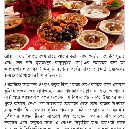
রোজা রাখার নিয়তে শেষ রাতে আহার করার নাম সেহরি। ‘সেহরি’ সুন্নত
এবং শেষ নবি মুহাম্মাদুর রাসুলুল্লাহ (সা.)-এর উম্মতের জন্য তা
আল্লাহতায়ালার বিরাট অনুদানবিশেষ। পূর্বের নবিদের (আ.) উম্মতদের
জন্য সেহরি খাওয়ার বিধান ছিল না।
প্রথমদিকে আমাদের ওপরও হুকুম ছিল, ‘রোজা রেখে রাতের বেলা একবার
ঘুমিয়ে পড়লে পরে জাগ্রত হয়ে আর পানাহার বা স্ত্রীর কাছে যেতে পারবে
না।’ পরে আল্লাহপাক যখন দেখলেন এ বিধান প্রিয় নবির উম্মতের জন্য
খুবই কষ্টকর, দেখা গেল সাহাবায়ে কেরামের কেউ কেউ রোজার উপবাস
ক্লান্ত শরীর নিয়ে সন্ধ্যায় ঘুমিয়ে পড়েছেন। হঠাৎ তন্দ্রার মধ্যে মানবীয়
দুর্বলতায় আপন স্ত্রীদের সাহচর্যে লিপ্ত হয়েছেন। পরদিন নবি পাকের
দরবারে এসে অনুতপ্ত কণ্ঠে এ গোপন বিচ্যুতির কথা অকপটে ব্যক্ত
করেছেন ভীতিবিজড়িত ভাষায়, ক্ষমা লাভের প্রত্যাশায় তখন দয়াময় আল্লাহ