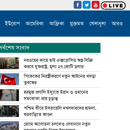
ইউরোপ
আমেরিকা
আফ্রিকা
মুক্তমত
খেলাধুলা
আরও
সর্বশেষ সংবাদ
নরওয়ের কাছে হাই এক্সপ্লোসিভ অস্ত্র বিক্রি
করবে যুক্তরাষ্ট্র, মূল্য ২৭ কোটি ডলার
পিকেকের নিরস্ত্রীকরণে নতুন আইনের খসড়া
তুরস্কের
হরমুজ প্রণালি ইস্যুতে ইরান ও ওমানের
সমঝোতা প্রায় চূড়ান্ত
পশ্চিম তীরে ইসরায়েলি দখলদারদের হামলা,
ঘরবাড়িতে আগুন
রোমে আলোচনা চললেও লেবাননে নতুন