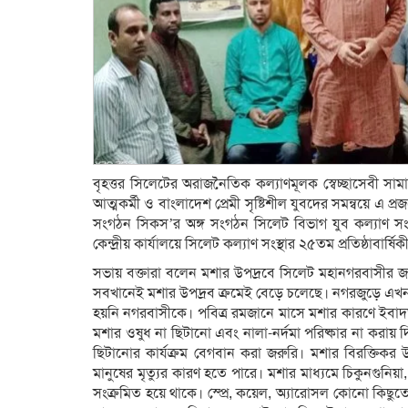
বৃহত্তর সিলেটের অরাজনৈতিক কল্যাণমূলক স্বেচ্ছাসেবী স
আত্মকর্মী ও বাংলাদেশ প্রেমী সৃষ্টিশীল যুবদের সমন্বয়ে এ প্
সংগঠন সিকস’র অঙ্গ সংগঠন সিলেট বিভাগ যুব কল্যাণ সং
কেন্দ্রীয় কার্যালয়ে সিলেট কল্যাণ সংস্থার ২৫তম প্রতিষ্ঠাবার্ষি
সভায় বক্তারা বলেন মশার উপদ্রবে সিলেট মহানগরবাসীর 
সবখানেই মশার উপদ্রব ক্রমেই বেড়ে চলেছে। নগরজুড়ে এখন
হয়নি নগরবাসীকে। পবিত্র রমজানে মাসে মশার কারণে ইবাদত ব
মশার ওষুধ না ছিটানো এবং নালা-নর্দমা পরিষ্কার না করায়
ছিটানোর কার্যক্রম বেগবান করা জরুরি। মশার বিরক্তিক
মানুষের মৃত্যুর কারণ হতে পারে। মশার মাধ্যমে চিকুনগুনিয়া, 
সংক্রমিত হয়ে থাকে। স্প্রে, কয়েল, অ্যারোসল কোনো ক