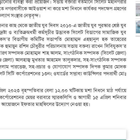
 তাড়ানোর ব্যবস্থা করা প্রয়োজন। সভায় বক্তারা বর্তমানে সিলেট মহানগরীর
তিতে নগরবাসীকে আইওয়াশ না করে মশা নিধনে কার্যকর পদক্ষেপ গ্রহণের
যাণ সংস্থার নেতৃবৃন্দ।
াসিনার কাছ থেকে জাতীয় যুব দিবস ২০১০-এ জাতীয় যুব পুরস্কার শ্রেষ্ঠ যুব
দ্রষ্টা ও ব্যতিক্রমধর্মী কর্মসূচীর উদ্ভাবক সিলেট বিভাগের সামাজিক যুব
 সিবিযুকস’র বিভাগীয় কমিটির সভাপতি মোহাম্মদ এহছানুল হক তাহেরের
ক হুমায়ুন রশিদ চৌধুরীর পরিচালনায় সভায় বক্তব্য রাখেন সিবিযুকস’র
ারণ সম্পাদক মোহাম্মদ শাহ আলম, সাংগঠনিক সম্পাদক (সিলেট জেলা)
গঞ্জ জেলা) আলহাজ্ব মুখতার আহমেদ তালুকদার, সহ-সাংগঠনিক সম্পাদক
 ইসলাম পারভেজ, সহ-প্রচার ও যোগাযোগ সম্পাদক দিপক কুমার মোদক
 সিটি কর্পোরেশনের ১৩নং ওযার্ডের সম্ভাব্য কাউন্সিলর পদপ্রার্থী মোঃ
রিল ২০২৩ বৃহস্পতিবার বেলা ১২.০০ ঘটিকায় মশা নিধনে মাঠ পর্যায়ে
টি কর্পোরেশনের মেয়র বরাবরে স্মারকলিপি ও আগামী ১৫ এপ্রিল শনিবার
র যৌথ আয়োজনে ইফতার মাহফিলের উদ্যোগ নেওয়া হয়।