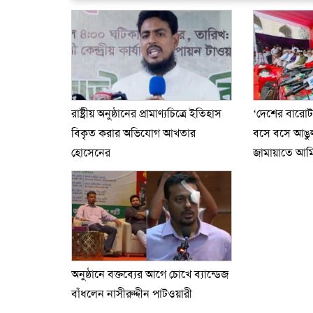
রাষ্ট্রীয় অনুষ্ঠানের প্রামাণ্যচিত্রে ইতিহাস
‘দেশের বারো
বিকৃত করার অভিযোগ আখতার
বসে বসে আঙুল 
হোসেনের
জামায়াতে আম
অনুষ্ঠানে বক্তব্যের আগে চোখে ব্যান্ডেজ
বাঁধলেন নাসীরুদ্দীন পাটওয়ারী