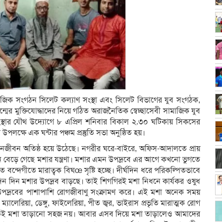
ামাজিক সংগঠন সিলেট কল্যাণ সংস্থা এবং সিলেট বিভাগের যুব সংগঠক,
রজন্মের মুক্তিযোদ্ধাদের নিয়ে গঠিত অরাজনৈতিক স্বেচ্ছাসেবী সামাজিক যুব
স্থার যৌথ উদ্যোগে ৮ এপ্রিল শনিবার বিকাল ২.৩০ ঘটিকায় সিকসের
কী উপলক্ষে এক ঘন্টার পঞ্চম প্রস্তুতি সভা অনুষ্ঠিত হয়।
জনজীবন অতিষ্ঠ হয়ে উঠেছে। নগরীর ঘরে-বাইরে, অফিস-আদালতে প্রায়
 বেড়ে গেছে মশার যন্ত্রণা। মশার এমন উপদ্রবে এর আগে কখনো ভুগতে
ন্দেগীতে মারাত্বক বিঘœ সৃষ্টি হচ্ছে। দীর্ঘদিন ধরে পরিকল্পিতভাবে
 দিন দিন মশার উপদ্রব বাড়ছে। তাই শিগগিরই মশা নিধনে কার্যকর ওষুধ
র উপদ্রবের পাশাপাশি রোগজীবাণু সংক্রামণ করে। এই মশা অনেক সময়
ম্যালেরিয়া, ডেঙ্গু, ফাইলেরিয়া, পীত জ্বর, ভাইরাস প্রভৃতি মারাত্মক রোগ
িছুতেই মশা তাড়ানো সহজ নয়। আবার এসব দিয়ে মশা তাড়ালেও আমাদের