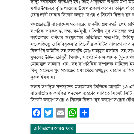
স্বাস্থ্য চরমভাবে ক্ষতিগ্রস্ত হয়। তাই প্রাকৃতিক উপায়ে মশা
মশার উপদ্রবে বৃদ্ধি পাওয়ায় উদ্বেগ প্রকাশ করেন। তড়িৎ গ
জোর দাবী জানান সিলেট কল্যাণ সংস্থা ও সিলেট বিভাগ যুব কল্
গণপ্রজাতন্ত্রী বাংলাদেশ সরকারের মাননীয় প্রধানমন্ত্রী শেখ হ
সংগঠক পদকপ্রাপ্ত, দক্ষ, কর্মমূখী, গতিশীল যুব সমাজের স্বপ্ন
কার্যক্রমের কর্ণধার সংস্থাদ্বয়ের প্রতিষ্ঠাতা সভাপতি,
সভাপতিত্বে ও সিবিযুকস’র বিভাগীয় কমিটির সাধারণ সম্পাদ
বিভাগীয় কমিটির সহ-সভাপতি মোঃ নাজমুল হুসাইন, সহ-সাধ
মুসলেহ উদ্দিন চৌধুরী মিলাদ, সাংগঠনিক সম্পাদক (সুনাম
মোহাম্মদ সাজ্জাদ খান, সহ-সাংগঠনিক সম্পাদক নাহিদুল
বিলু, সচেতন যুব সমাজের মধ্য থেকে মখছুছুর রহমান ও সিলেট
নুরুল ইসলাম।
সভায় উপস্থিত সদস্যদের মতামতের ভিত্তিতে আগামী ১৩ এপ্
বাস্তবভিত্তিক কার্যকর পদক্ষেপ গ্রহণের দাবিতে সিলেট সি
সিলেট কল্যাণ সংস্থা ও সিলেট বিভাগ যুব কল্যাণ সংস্থা
Facebook
Twitter
Email
WhatsApp
Share
এ বিভাগের আরও খবর