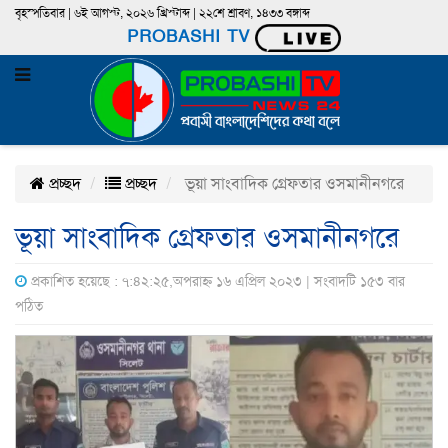
বৃহস্পতিবার | ৬ই আগস্ট, ২০২৬ খ্রিস্টাব্দ | ২২শে শ্রাবণ, ১৪৩৩ বঙ্গাব্দ
PROBASHI TV
প্রচ্ছদ
প্রচ্ছদ
ভূয়া সাংবাদিক গ্রেফতার ওসমানীনগরে
ভূয়া সাংবাদিক গ্রেফতার ওসমানীনগরে
প্রকাশিত হয়েছে : ৭:৪২:২৫,অপরাহ্ন ১৬ এপ্রিল ২০২৩ | সংবাদটি ১৫৩ বার
পঠিত