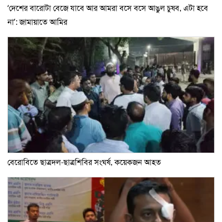
‘দেশের বারোটা বেজে যাবে আর আমরা বসে বসে আঙুল চুষব, এটা হবে
না’: জামায়াতে আমির
বেরোবিতে ছাত্রদল-ছাত্রশিবির সংঘর্ষ, কয়েকজন আহত