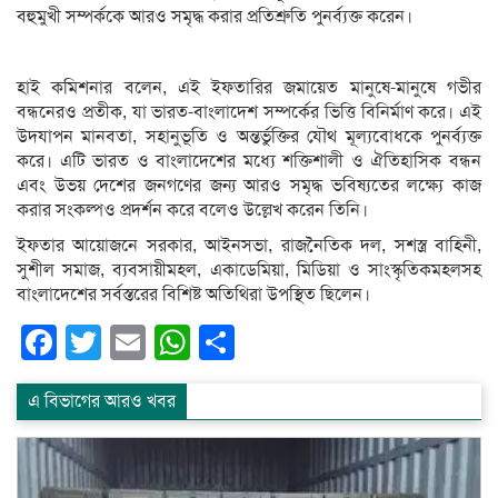
বহুমুখী সম্পর্ককে আরও সমৃদ্ধ করার প্রতিশ্রুতি পুনর্ব্যক্ত করেন।
হাই কমিশনার বলেন, এই ইফতারির জমায়েত মানুষে-মানুষে গভীর
বন্ধনেরও প্রতীক, যা ভারত-বাংলাদেশ সম্পর্কের ভিত্তি বিনির্মাণ করে। এই
উদযাপন মানবতা, সহানুভূতি ও অন্তর্ভুক্তির যৌথ মূল্যবোধকে পুনর্ব্যক্ত
করে। এটি ভারত ও বাংলাদেশের মধ্যে শক্তিশালী ও ঐতিহাসিক বন্ধন
এবং উভয় দেশের জনগণের জন্য আরও সমৃদ্ধ ভবিষ্যতের লক্ষ্যে কাজ
করার সংকল্পও প্রদর্শন করে বলেও উল্লেখ করেন তিনি।
ইফতার আয়োজনে সরকার, আইনসভা, রাজনৈতিক দল, সশস্ত্র বাহিনী,
সুশীল সমাজ, ব্যবসায়ীমহল, একাডেমিয়া, মিডিয়া ও সাংস্কৃতিকমহলসহ
বাংলাদেশের সর্বস্তরের বিশিষ্ট অতিথিরা উপস্থিত ছিলেন।
Facebook
Twitter
Email
WhatsApp
Share
এ বিভাগের আরও খবর