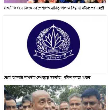
রাজনীতি যেন নিজেদের পেশাগত দায়িত্ব পালনে বিঘ্ন না ঘটায়: প্রধানমন্ত্রী
বোমা হামলার আশঙ্কায় দেশজুড়ে সতর্কতা, পুলিশ বলছে ‘গুজব’