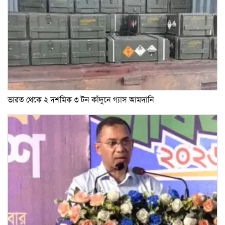
ভারত থেকে ২ দশমিক ৩ টন কাঁদুনে গ্যাস আমদানি