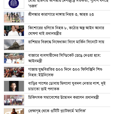
বোমা হামলার আশঙ্কায় দেশজুড়ে সতর্কতা, পুলিশ বলছে
‘গুজব’
শ্রীলঙ্কার কারাগারে দাঙ্গায় নিহত ৩, আহত ২৩
কিশোরের গুলিতে নিহত ৮, কঠোর অস্ত্র আইন আনার
ঘোষণা থাই প্রধানমন্ত্রীর
রাশিয়ার বিরুদ্ধে নিষেধাজ্ঞা বিলে মার্কিন সিনেটে সায়
বাজারে ব্যবসায়ীদের সিন্ডিকেট ভেঙে দেওয়া হবে:
আইনমন্ত্রী
গাজায় যুদ্ধবিরতির ৩০০ দিনে ৩০০ ফিলিস্তিনি শিশু
নিহত: ইউনিসেফ
বাড়ির পাশের ডোবায় মিললো যুবদল নেতার লাশ, দুই
চাচাতো ভাই পলাতক
চিকিৎসক সমাবেশের উদ্বোধন করলেন প্রধানমন্ত্রী
প্রেক্ষাগৃহ থেকে ওটিটি প্ল্যাটফর্মে ‘মালিক’