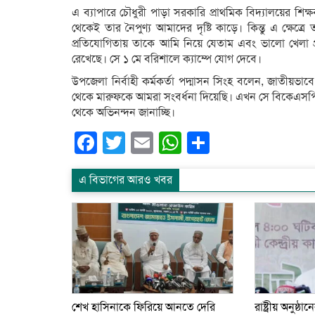
এ ব্যাপারে চৌধুরী পাড়া সরকারি প্রাথমিক বিদ্যালয়ের শিক
থেকেই তার নৈপুণ্য আমাদের দৃষ্টি কাড়ে। কিন্তু এ ক্ষেত্র
প্রতিযোগিতায় তাকে আমি নিয়ে যেতাম এবং ভালো খেলা প্র
রেখেছে। সে ১ মে বরিশালে ক্যাম্পে যোগ দেবে।
উপজেলা নির্বাহী কর্মকর্তা পদ্মাসন সিংহ বলেন, জাতীয়ভাবে 
থেকে মারুফকে আমরা সংবর্ধনা দিয়েছি। এখন সে বিকেএসপিত
থেকে অভিনন্দন জানাচ্ছি।
Facebook
Twitter
Email
WhatsApp
Share
এ বিভাগের আরও খবর
শেখ হাসিনাকে ফিরিয়ে আনতে দেরি
রাষ্ট্রীয় অনুষ্ঠা