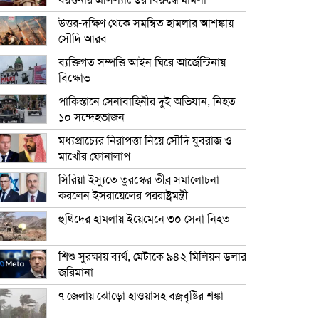
বরগুনার এসিল্যান্ডের বিরুদ্ধে মামলা
উত্তর-দক্ষিণ থেকে সমন্বিত হামলার আশঙ্কায়
সৌদি আরব
ব্যক্তিগত সম্পত্তি আইন ঘিরে আর্জেন্টিনায়
বিক্ষোভ
পাকিস্তানে সেনাবাহিনীর দুই অভিযান, নিহত
১০ সন্দেহভাজন
মধ্যপ্রাচ্যের নিরাপত্তা নিয়ে সৌদি যুবরাজ ও
মাখোঁর ফোনালাপ
সিরিয়া ইস্যুতে তুরস্কের তীব্র সমালোচনা
করলেন ইসরায়েলের পররাষ্ট্রমন্ত্রী
হুথিদের হামলায় ইয়েমেনে ৩০ সেনা নিহত
শিশু সুরক্ষায় ব্যর্থ, মেটাকে ৯৪২ মিলিয়ন ডলার
জরিমানা
৭ জেলায় ঝোড়ো হাওয়াসহ বজ্রবৃষ্টির শঙ্কা