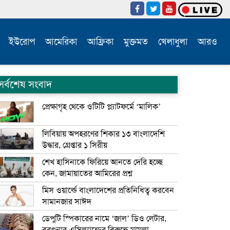
ইউরোপ
আমেরিকা
আফ্রিকা
মুক্তমত
খেলাধুলা
আরও
সর্বশেষ সংবাদ
প্রেক্ষাগৃহ থেকে ওটিটি প্ল্যাটফর্মে ‘মালিক’
লিবিয়ায় অপহরণের শিকার ১৩ বাংলাদেশি
উদ্ধার, গ্রেপ্তার ১ সিরীয়
শেখ হাসিনাকে ফিরিয়ে আনতে দেরি হচ্ছে
কেন, জামায়াতের আমিরের প্রশ্ন
মিস ওয়ার্ল্ডে বাংলাদেশের প্রতিনিধিত্ব করবেন
সামানজার সাঈদ
ডেপুটি স্পিকারের নামে ‘জাল’ ডিও লেটার,