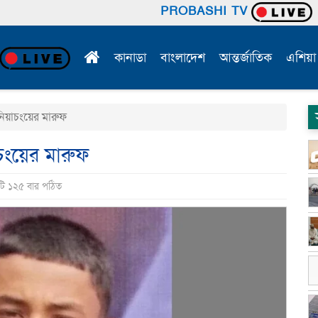
PROBASHI TV
কানাডা
বাংলাদেশ
আন্তর্জাতিক
এশিয়া
িয়াচংয়ের মারুফ
চংয়ের মারুফ
টি ১২৫ বার পঠিত