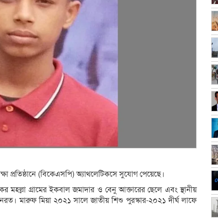
িক্ষা প্রতিষ্ঠানে (বিকেএসপি) অ্যাথলেটিকসে সুযোগ পেয়েছে।
িকর মহল্লা গ্রামের ইকবাল জমাদার ও বেনু আক্তারের ছেলে এবং স্থানীয়
যয়নরত। মারুফ মিয়া ২০২১ সালে জাতীয় শিশু পুরস্কার-২০২১ দীর্ঘ লাফে