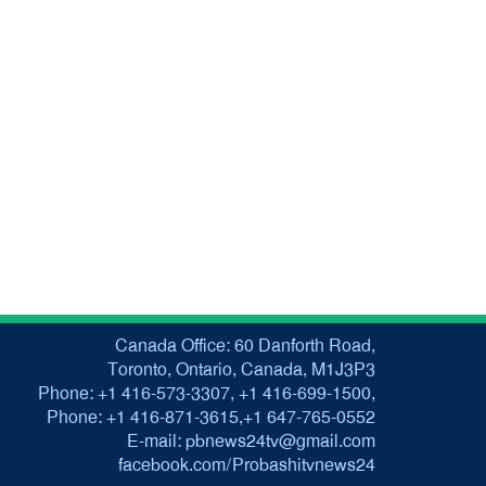
Canada Office: 60 Danforth Road,
Toronto, Ontario, Canada, M1J3P3
Phone: +1 416-573-3307, +1 416-699-1500,
Phone: +1 416-871-3615,+1 647-765-0552
E-mail: pbnews24tv@gmail.com
facebook.com/Probashitvnews24