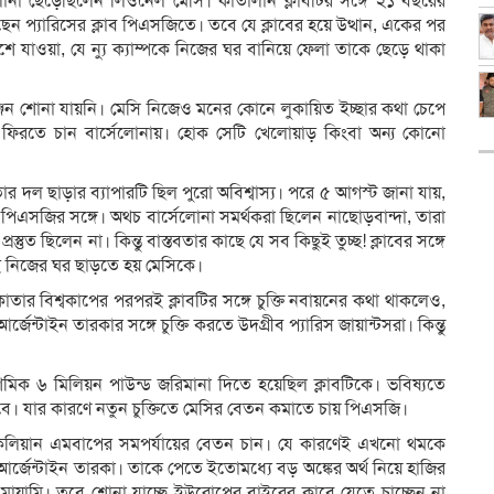
সেলোনা ছেড়েছিলেন লিওনেল মেসি। কাতালান ক্লাবটির সঙ্গে ২১ বছরের
েছেন প্যারিসের ক্লাব পিএসজিতে। তবে যে ক্লাবের হয়ে উত্থান, একের পর
 যাওয়া, যে ন্যু ক্যাম্পকে নিজের ঘর বানিয়ে ফেলা তাকে ছেড়ে থাকা
গুঞ্জন শোনা যায়নি। মেসি নিজেও মনের কোনে লুকায়িত ইচ্ছার কথা চেপে
ও ফিরতে চান বার্সেলোনায়। হোক সেটি খেলোয়াড় কিংবা অন্য কোনো
র দল ছাড়ার ব্যাপারটি ছিল পুরো অবিশ্বাস্য। পরে ৫ আগস্ট জানা যায়,
ন পিএসজির সঙ্গে। অথচ বার্সেলোনা সমর্থকরা ছিলেন নাছোড়বান্দা, তারা
্তুত ছিলেন না। কিন্তু বাস্তবতার কাছে যে সব কিছুই তুচ্ছ! ক্লাবের সঙ্গে
েই নিজের ঘর ছাড়তে হয় মেসিকে।
তার বিশ্বকাপের পরপরই ক্লাবটির সঙ্গে চুক্তি নবায়নের কথা থাকলেও,
জেন্টাইন তারকার সঙ্গে চুক্তি করতে উদগ্রীব প্যারিস জায়ান্টসরা। কিন্তু
দশমিক ৬ মিলিয়ন পাউন্ড জরিমানা দিতে হয়েছিল ক্লাবটিকে। ভবিষ্যতে
বে। যার কারণে নতুন চুক্তিতে মেসির বেতন কমাতে চায় পিএসজি।
িলিয়ান এমবাপের সমপর্যায়ের বেতন চান। যে কারণেই এখনো থমকে
ন আর্জেন্টাইন তারকা। তাকে পেতে ইতোমধ্যে বড় অঙ্কের অর্থ নিয়ে হাজির
ায়ামি। তবে শোনা যাচ্ছে ইউরোপের বাইরের ক্লাবে যেতে চাচ্ছেন না