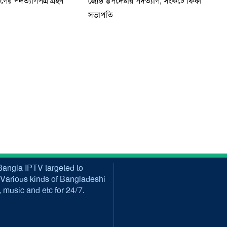
র পদত্যাগপত্র গ্রহণ
জ্যেষ্ঠ উপদেষ্টার পদত্যাগ, সংকটে ফিফা
সভাপতি
angla IPTV targeted to
Various kinds of Bangladeshi
music and etc for 24/7.