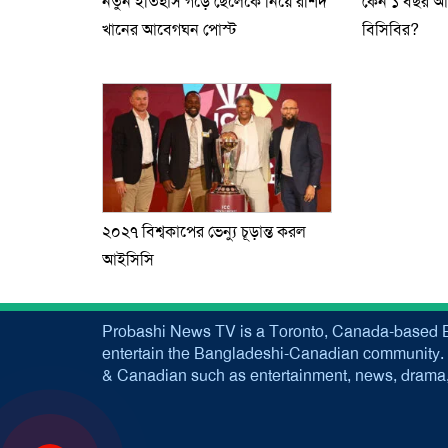
নতুন ইতিহাস গড়ে ছেলেকে নিয়ে রশিদ
কেন ১ বছর আগে
খানের আবেগঘন পোস্ট
বিসিবির?
২০২৭ বিশ্বকাপের ভেন্যু চূড়ান্ত করল
আইসিসি
Probashi News TV is a Toronto, Canada-based B
entertain the Bangladeshi-Canadian community. 
& Canadian such as entertainment, news, drama, 