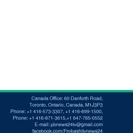
Canada Office: 60 Danforth Road,
Toronto, Ontario, Canada, M1J3P3
Phone: +1 416-573-3307, +1 416-699-1500,
Phone: +1 416-871-3615,+1 647-765-0552
E-mail: pbnews24tv@gmail.com
facebook.com/Probashitvnews24