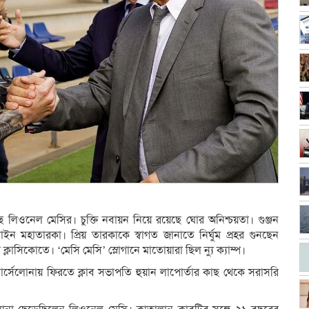
ে লিওনেল মেসির। চুক্তি নবায়ন নিয়ে রয়েছে ঘোর অনিশ্চয়তা। গুঞ্জন
াইন মহাতারকা। প্রিয় তারকাকে স্বাগত জানাতে নির্ঘুম প্রহর গুনছেন
লাসিকোতে। ‘মেসি মেসি’ স্লোগানে মাতোয়ারা ছিল ন্যু ক্যাম্প।
 বার্সেলোনায় ফিরতে ক্লাব সভাপতি হুয়ান লাপোর্তার কাছ থেকে সরাসরি