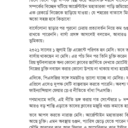
তিলে তিলে গড়া সম্পর্ক ছিন্ন করে অশ্রুসিক্ত নয়নে বার্
সম্পর্কের বিচ্ছেদ ঘটিয়ে আর্জেন্টাইন মহাতারকা পাড়ি জমিয়
এক রেকর্ডে নিজেকে ছাড়িয়ে যাওয়া। যে শহরের বাতাসে মিশে
অতো সহজ হবে কিভাবে!
বার্সেলোনা ছাড়ার পর পুরনো ঢেরায় প্রত্যাবর্তন নিয়ে কম 
রাখতে পারেননি। বার্সা প্রসঙ্গ আসলেই বলতেন, আবার
ভূমিকায়।
২০২১ সালের ১ জুলাই ফ্রি এজেন্টে পরিণত হন মেসি। তবে তা
বার্সায় থাকছেন না মেসি। এর পাঁচ দিন পর তিনি চুক্তি করে
প্রিয় ফুটবলারকে অন্য কোনো ক্লাবের জার্সিতে দেখতে মোটেই প্রস
নিজের চুক্তি নবায়ন করার কোনো উপায় না থাকায় বাধ্য হয়
এদিকে, পিএসজির সঙ্গে সময়টাও ভালো যাচ্ছে না মেসির। কা
এপ্রিলে এসেও দুপক্ষ সেটি বাস্তবায়ন করতে পারেনি। অবশ্য আর্
ফাইন্যান্সিয়াল ফেয়ার প্লে-র নীতিতে বাঁধা পিএসজি।
গণমাধ্যমে দাবি, এই নীতি ভঙ্গ করায় গত সেপ্টেম্বরে ৮ 
আরও বড় শাস্তি এড়াতে তাদের ক্লাবের মজুরি খরচ কমাতে হ
তবে আপস করতে নারাজ মেসি। আর্জেন্টাইন মহাতারকা ক
আছে চুক্তি। এমন অবস্থায় গুঞ্জন, প্যারিস ছেড়ে যেতে পারে
সৌদি আরবের ক্লাব আল হিলাল ও আমেরিকান ক্লাব ইন্টার ম