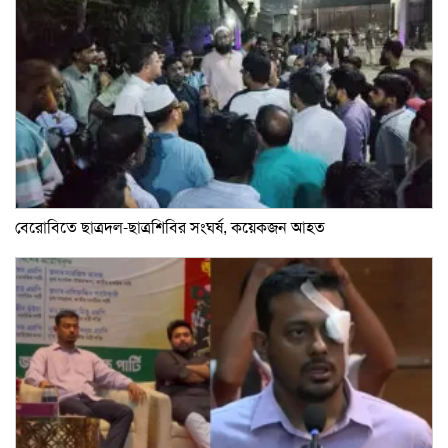
বেরোবিতে ছাত্রদল-ছাত্রশিবির সংঘর্ষ, কয়েকজন আহত