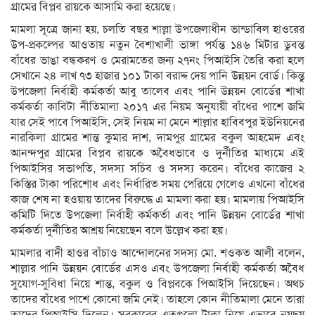
গ্রামের বিপ্লব রায়কে আসামি করা হয়েছে।
মামলা সূত্রে জানা হয়, চলতি বছর শাল্লা উপজেলাধীন ভান্ডাবিল হাওরের
উপ-প্রকল্পের আওতায় নতুন বৈশাখালী ভাঙ্গা পর্যন্ত ১৪৬ মিটার ডুবন্ত
বাঁধের ভাঙা বন্ধকরণ ও মেরামতের জন্য ২৭নং পিআইসি তৈরি করা হলে
সেখানে ২৪ লাখ ৭৩ হাজার ১০১ টাকা বরাদ্দ দেয় পানি উন্নয়ন বোর্ড। কিন্তু
উপজেলা নির্বাহী কর্মকর্তা আবু তালেব এবং পানি উন্নয়ন বোর্ডের শাখা
কর্মকর্তা কাবিটা নীতিমালা ২০১৭ এর নিয়ম অনুযায়ী বাঁধের পাশে জমি
যার সেই পাবে পিআইসি, সেই নিয়ম না মেনে শাল্লার হাবিবপুর ইউনিয়নের
নারকিলা গ্রামের শান্ত কুমার দাশ, দামপুর গ্রামের বকুল আহমেদ এবং
আনন্দপুর গ্রামের বিপ্লব রায়কে অবৈধভাবে ও দুর্নীতির মাধ্যমে এই
পিআইসির সভাপতি, সদস্য সচিব ও সদস্য করেন। বাঁধের কাজের ২
কিস্তির টাকা পরিশোধ এবং নির্ধারিত সময় পেরিয়ে গেলেও এখনো বাঁধের
কাজ শেষ না হওয়ায় তাদের বিরুদ্ধে এ মামলা করা হয়। মামলায় পিআইসি
কমিটি দিতে উপজেলা নির্বাহী কর্মকর্তা এবং পানি উন্নয়ন বোর্ডের শাখা
কর্মকর্তা দুর্নীতির আশ্রয় নিয়েছেন বলে উল্লেখ করা হয়।
মামলার বাদী হাওর বাঁচাও আন্দোলনের সদস্য মো. শওকত আলী বলেন,
শাল্লার পানি উন্নয়ন বোর্ডের এসও এবং উপজেলা নির্বাহী কর্মকর্তা অবৈধ
সুযোগ-সুবিধা নিয়ে শান্ত, বকুল ও বিপ্লবকে পিআইসি দিয়েছেন। অথচ
তাদের বাঁধের পাশে কোনো জমি নেই। তাহলে কোন নীতিমালা মেনে তারা
তাদের পিআইসি দিলেন। সরকারের এতগুলো টাকা নিয়ে এভাবে নয়ছয়