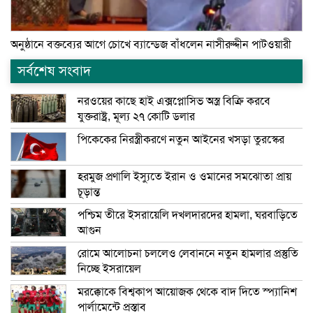
অনুষ্ঠানে বক্তব্যের আগে চোখে ব্যান্ডেজ বাঁধলেন নাসীরুদ্দীন পাটওয়ারী
সর্বশেষ সংবাদ
নরওয়ের কাছে হাই এক্সপ্লোসিভ অস্ত্র বিক্রি করবে
যুক্তরাষ্ট্র, মূল্য ২৭ কোটি ডলার
পিকেকের নিরস্ত্রীকরণে নতুন আইনের খসড়া তুরস্কের
হরমুজ প্রণালি ইস্যুতে ইরান ও ওমানের সমঝোতা প্রায়
চূড়ান্ত
পশ্চিম তীরে ইসরায়েলি দখলদারদের হামলা, ঘরবাড়িতে
আগুন
রোমে আলোচনা চললেও লেবাননে নতুন হামলার প্রস্তুতি
নিচ্ছে ইসরায়েল
মরক্কোকে বিশ্বকাপ আয়োজক থেকে বাদ দিতে স্প্যানিশ
পার্লামেন্টে প্রস্তাব