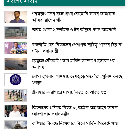
সর্বশেষ সংবাদ
গণঅভ্যুত্থানের সঙ্গে প্রথম বেইমানি করেন জামায়াত
আমির: রাশেদ খাঁন
ভারত থেকে ২ দশমিক ৩ টন কাঁদুনে গ্যাস আমদানি
রাজনীতি যেন নিজেদের পেশাগত দায়িত্ব পালনে বিঘ্ন না
ঘটায়: প্রধানমন্ত্রী
হরমুজে নৌজোট গড়ার মার্কিন উদ্যোগে ইউরোপের
অনাগ্রহ
বোমা হামলার আশঙ্কায় দেশজুড়ে সতর্কতা, পুলিশ বলছে
‘গুজব’
শ্রীলঙ্কার কারাগারে দাঙ্গায় নিহত ৩, আহত ২৩
কিশোরের গুলিতে নিহত ৮, কঠোর অস্ত্র আইন আনার
ঘোষণা থাই প্রধানমন্ত্রীর
রাশিয়ার বিরুদ্ধে নিষেধাজ্ঞা বিলে মার্কিন সিনেটে সায়