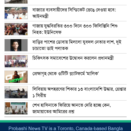
বাজারে ব্যবসায়ীদের সিন্ডিকেট ভেঙে দেওয়া হবে:
আইনমন্ত্রী
গাজায় যুদ্ধবিরতির ৩০০ দিনে ৩০০ ফিলিস্তিনি শিশু
নিহত: ইউনিসেফ
বাড়ির পাশের ডোবায় মিললো যুবদল নেতার লাশ, দুই
চাচাতো ভাই পলাতক
চিকিৎসক সমাবেশের উদ্বোধন করলেন প্রধানমন্ত্রী
প্রেক্ষাগৃহ থেকে ওটিটি প্ল্যাটফর্মে ‘মালিক’
লিবিয়ায় অপহরণের শিকার ১৩ বাংলাদেশি উদ্ধার, গ্রেপ্তার
১ সিরীয়
শেখ হাসিনাকে ফিরিয়ে আনতে দেরি হচ্ছে কেন,
জামায়াতের আমিরের প্রশ্ন
Probashi News TV is a Toronto, Canada-based Bangla