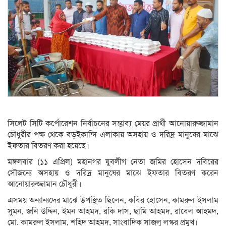
সিলেট সিটি কর্পোরেশন নির্বাচনের সম্ভাব্য মেয়র প্রার্থী আনোয়ারুজ্জামান
চৌধুরীর পক্ষ থেকে বড়ইকান্দি এলাকায় অসহায় ও দরিদ্র মানুষের মাঝে
ইফতার বিতরণ করা হয়েছে।
মঙ্গলবার (১১ এপ্রিল) মহানগর যুবলীগ নেতা জমির হোসেন দবিরের
সৌজন্যে অসহায় ও দরিদ্র মানুষের মাঝে ইফতার বিতরণ করেন
আনোয়ারুজ্জামান চৌধুরী।
এসময় অন্যান্যদের মাঝে উপস্থিত ছিলেন, কবির হোসেন, কামরুল ইসলাম
সুমন, জনি উদ্দিন, ইমন আহমদ, রকি দাস, ছামি আহমদ, রাবেল আহমদ,
মো. কামরুল ইসলাম, শহিদ আহমদ, সাংবাদিক সাজলু লস্কর প্রমুখ।