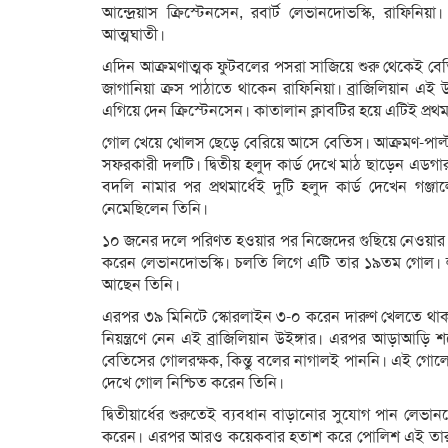
আন্দ্রেয়াস ক্রিস্টেনসেন, রবার্ট লেভানদোভস্কি, রাফিনি
আত্মঘাতী।
এদিন আক্রমণাত্মক ফুটবলের পসরা সাজিয়ে শুরু থেকেই ব
জাগানিয়া ক্রস পাঠাতে থাকেন রাফিনিয়া। ব্রাজিলিয়ান এই
এগিয়ে দেন ক্রিস্টেনসেন। কাতালান ক্লাবটির হয়ে এটিই প্র
গোল খেয়ে খোলস ছেড়ে বেরিয়ে আসে বেতিস। আক্রমণ-পাল্টা
সফরকারী দলটি। দ্বিতীয় হলুদ কার্ড দেখে মাঠ ছাড়েন এডগ
বদলি নামার পর প্রথমার্ধেই দুটি হলুদ কার্ড দেখেন গঞ্
নেমেছিলেন তিনি।
১০ জনের দলে পরিণত হওয়ার পর নিজেদের গুছিয়ে নেওয়ার
করেন লেভানদোভস্কি। চলতি লিগে এটি তার ১৯তম গোল। ল
আছেন তিনি।
এরপর ৩৯ মিনিটে স্কোরলাইন ৩-০ করেন দারুণ খেলতে থাক
নিয়ন্ত্রণে নেন এই ব্রাজিলিয়ান উইঙ্গার। এরপর আড়াআড়
বেতিসের গোলরক্ষক, কিন্তু বলের নাগালই পাননি। এই গোল
দেখে গোল নিশ্চিত করেন তিনি।
দ্বিতীয়ার্ধের শুরুতেই ব‍্যবধান বাড়ানোর সুযোগ পান লে
করেন। এরপর আরও কয়েকবার হতাশ করে পোলিশ এই তারকা।