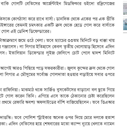
য়া। বাকি গোলটি বেতিসের আর্জেন্টাইন মিডফিল্ডার গুইদো রদ্রিগেজের
েতিসকে কোণঠাসা করে রাখে বার্সা। ডানদিক থেকে একের পর এক ভীতি
 উইঙ্গারের তেমনই চমৎকার একটি ক্রস থেকে হেডে গোল করে বার্সাকে
থম গোল এই ডেনিশ ডিফেন্ডারের।
আক্রমণে জমে ওঠে খেলা। তবে ম্যাচের ৩৩তম মিনিটে বড় ধাক্কা খায়
ার গঞ্জালেস। লা লিগার ইতিহাসে কেবল তৃতীয় খেলোয়াড় হিসেবে এদিন
জালেস। ইতালিয়ান ডিফেন্ডার লুইজ ফেলিপে চোট পেলে দ্বাদশ মিনিটে
 আগেই আরও পিছিয়ে পড়ে সফরকারীরা। জুলস কুন্দের ক্রস থেকে গোল
া লিগার এ মৌসুমের সর্বোচ্চ গোলদাতা হওয়ার লড়াইয়ে সবার ওপরে
া রাফিনিয়া। মাঝমাঠ থকে সার্জিও বুসকেটসের বাড়ানো বল ছুতে গিয়ে
ি শটে গোল করেন তিনি। এগিয়ে এসে তাকে ঠেকানোর চেষ্টা করেছিলেন
ে প্রথমে রেফারি অবশ্য অফসাইডের বাঁশি বাজিয়েছিলেন। তবে ভিএআর
ভানদোভস্কি। তবে পোলিশ স্ট্রাইকার অনেক ওপর দিয়ে মেরে দলকে হতাশ
 এদিন বেতিসের হয়ে শেষবারের মতো ক্যাম্প ন্যুয়ে খেলতে নামেন