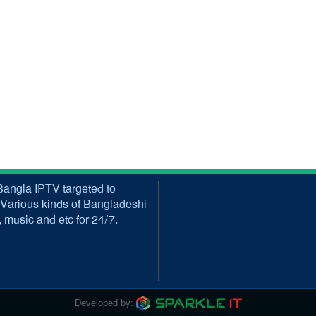
angla IPTV targeted to
Various kinds of Bangladeshi
music and etc for 24/7.
Developed by: