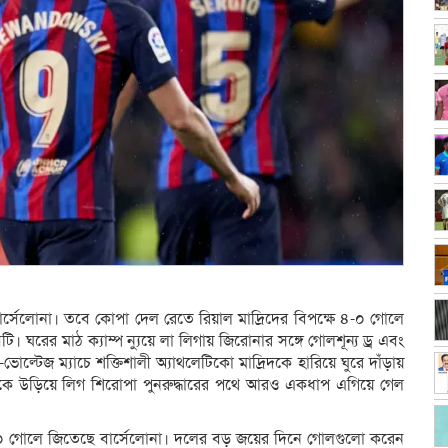
্সেলোনা। তবে কোপা দেল রেতে রিয়াল মাদ্রিদের বিপক্ষে ৪-০ গোলে
ি। ঘরের মাঠ ক্যাম্প ন্যুয়ে লা লিগায় জিরোনার সঙ্গে গোলশূন্য ড্র এবং
-ভোল্টেজ ম্যাচে শক্তিশালী অ্যাথলেটিকো মাদ্রিদকে হারিয়ে ঘুরে দাঁড়ায়
িসকে উড়িয়ে লিগ শিরোপা পুনরুদ্ধারের পথে আরও একধাপ এগিয়ে গেল
ে ৪-০ গোলে জিতেছে বার্সেলোনা। দলের বড় জয়ের দিনে গোলগুলো করেন