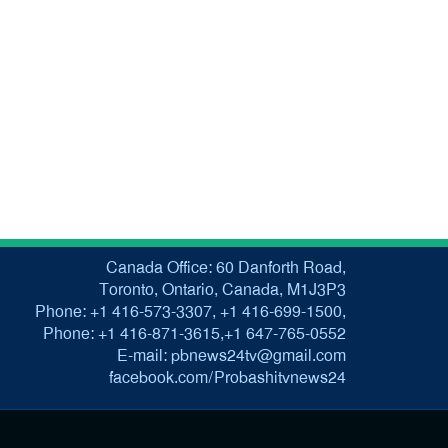
Canada Office: 60 Danforth Road,
Toronto, Ontario, Canada, M1J3P3
Phone: +1 416-573-3307, +1 416-699-1500,
Phone: +1 416-871-3615,+1 647-765-0552
E-mail: pbnews24tv@gmail.com
facebook.com/Probashitvnews24