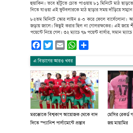
হুয়াকিন। তবে হাঁটুতে চোত পাওয়ায় ৮১ মিনিটে মাঠ ছাড়
নিতে যাওয়া এই ফুটবলারকে মাঠ ছাড়ার সময় দাঁড়িয়ে সম্মা
৮২তম মিনিটে স্কোর লাইন ৪-০ করে ফেলে বার্সেলোনা। আ
জড়ায় জালে। কিছুই করার ছিল না গোলরক্ষকের। এই জয়ে শীর্ষে
পয়েন্টে নিয়ে গেল। ৩২ ম্যাচে ৭৯ পয়েন্ট বার্সার, সমান ম্য
Facebook
Twitter
Email
WhatsApp
Share
এ বিভাগের আরও খবর
মরক্কোকে বিশ্বকাপ আয়োজক থেকে বাদ
মেসির রেকর্ড 
দিতে স্প্যানিশ পার্লামেন্টে প্রস্তাব
জয় মায়ামির