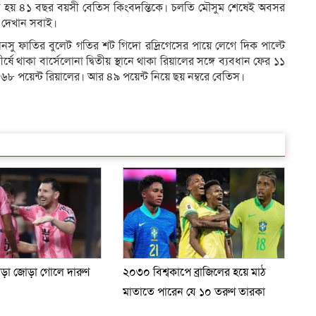
তে হয় ৪১ বছর বয়সী বেতিস কিংবদন্তিকে। চলতি মৌসুম শেষেই অবসর
ন দেখান সবাই।
নসু ফাতির বুলেট গতির শট গিদো রদ্রিগেসের পায়ে লেগে দিক পাল্টে
 থাকা বার্সেলোনা দ্বিতীয় স্থানে থাকা রিয়ালের সঙ্গে ব্যবধান ফের ১১
াচে ৬৮ পয়েন্ট রিয়ালের। আর ৪৯ পয়েন্ট নিয়ে ছয় নম্বরে বেতিস।
গড়া জোড়া গোলে দারুণ
২০৩০ বিশ্বকাপে ব্রাজিলের হয়ে মাঠ
মাতাতে পারেন যে ১০ তরুণ তারকা