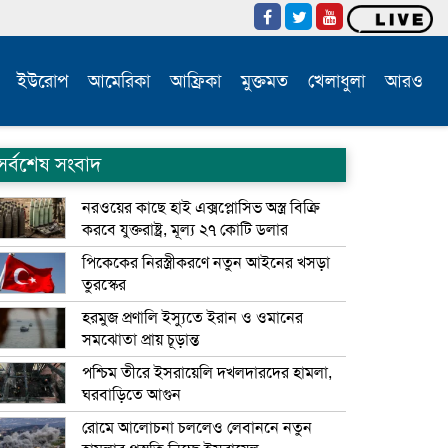
ইউরোপ
আমেরিকা
আফ্রিকা
মুক্তমত
খেলাধুলা
আরও
সর্বশেষ সংবাদ
নরওয়ের কাছে হাই এক্সপ্লোসিভ অস্ত্র বিক্রি
করবে যুক্তরাষ্ট্র, মূল্য ২৭ কোটি ডলার
পিকেকের নিরস্ত্রীকরণে নতুন আইনের খসড়া
তুরস্কের
হরমুজ প্রণালি ইস্যুতে ইরান ও ওমানের
সমঝোতা প্রায় চূড়ান্ত
পশ্চিম তীরে ইসরায়েলি দখলদারদের হামলা,
ঘরবাড়িতে আগুন
রোমে আলোচনা চললেও লেবাননে নতুন