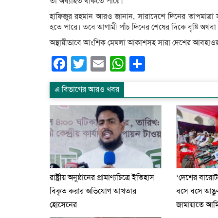
তা অব্যাহত থাকতে পারে।
হাফিজুর রহমান আরও জানান, সারাদেশে দিনের তাপমাত্রা সা
হতে পারে। তবে আগামী পাঁচ দিনের শেষের দিকে বৃষ্টি অথবা ব
অস্থায়ীভাবে আংশিক মেঘলা আকাশসহ সারা দেশের আবহাওয়
Facebook
Twitter
Email
WhatsApp
Share
এ বিভাগের আরও খবর
রাষ্ট্রীয় অনুষ্ঠানের প্রামাণ্যচিত্রে ইতিহাস
‘দেশের বারো
বিকৃত করার অভিযোগ আখতার
বসে বসে আঙুল 
হোসেনের
জামায়াতে আম