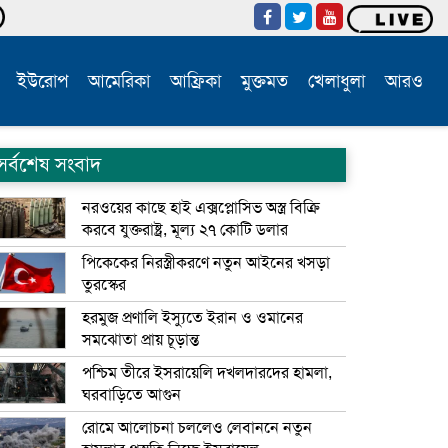
ইউরোপ
আমেরিকা
আফ্রিকা
মুক্তমত
খেলাধুলা
আরও
সর্বশেষ সংবাদ
নরওয়ের কাছে হাই এক্সপ্লোসিভ অস্ত্র বিক্রি
করবে যুক্তরাষ্ট্র, মূল্য ২৭ কোটি ডলার
পিকেকের নিরস্ত্রীকরণে নতুন আইনের খসড়া
তুরস্কের
হরমুজ প্রণালি ইস্যুতে ইরান ও ওমানের
সমঝোতা প্রায় চূড়ান্ত
পশ্চিম তীরে ইসরায়েলি দখলদারদের হামলা,
ঘরবাড়িতে আগুন
রোমে আলোচনা চললেও লেবাননে নতুন