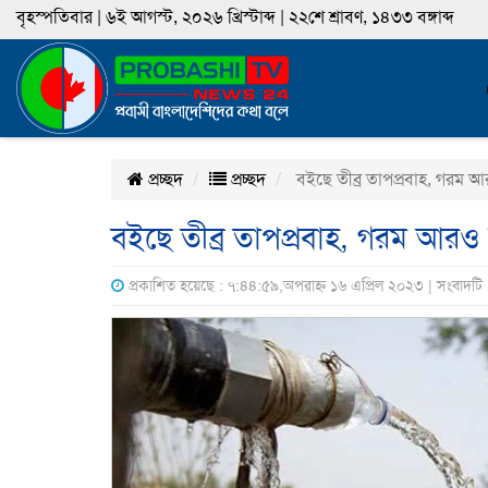
বৃহস্পতিবার | ৬ই আগস্ট, ২০২৬ খ্রিস্টাব্দ | ২২শে শ্রাবণ, ১৪৩৩ বঙ্গাব্দ
প্রচ্ছদ
প্রচ্ছদ
বইছে তীব্র তাপপ্রবাহ, গরম 
বইছে তীব্র তাপপ্রবাহ, গরম আরও
প্রকাশিত হয়েছে : ৭:৪৪:৫৯,অপরাহ্ন ১৬ এপ্রিল ২০২৩ | সংবাদট