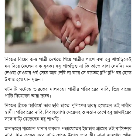
নিজের বিয়ের জন্য পাত্রী দেখতে গিয়ে পাত্রীর পাশে বসা হবু শাশুড়িকেই
মন দিয়ে ফেলেন এক যুবক। হবু শাশুড়িও না কি তাতে বাধা দেননি। মন
দেওয়া-নেওয়ার পর্ব সেরে আর দেরি না করে সে রাতেই চুপি চুপি ঘর ছেড়ে
উধাও হয়ে যান দুজন।
ঘটনাটি ঘটেছে ভারতের মালদহে। পাত্রীর পরিবারের দাবি, ভিন্ন রাজ্যে
পাড়ি দিয়েছেন তারা দুজন।
নিজের স্ত্রীকে ‘হারিয়ে’ তার ছবি হাতে পুলিশের দ্বারস্থ হয়েছেন ওই নারীর
স্বামী। পরিবারের দাবি, বিবাহযোগ্য মেয়েসহ ৩ সন্তান রেখে হবু জামাইয়ের
সঙ্গে বাড়ি ছেড়েছেন হবু শাশুড়ি।
মালদহের গাজোল থানার করকচ পঞ্চায়েতের ইচাহার গ্রামের ওই বাসিন্দার
দাবি, দিন কয়েক ধরে বাড়ি থেকে উধাও তার স্ত্রী। নানা জায়গায় খোঁজ