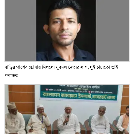
বাড়ির পাশের ডোবায় মিললো যুবদল নেতার লাশ, দুই চাচাতো ভাই
পলাতক