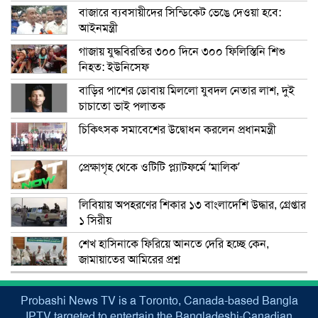
বাজারে ব্যবসায়ীদের সিন্ডিকেট ভেঙে দেওয়া হবে:
আইনমন্ত্রী
গাজায় যুদ্ধবিরতির ৩০০ দিনে ৩০০ ফিলিস্তিনি শিশু
নিহত: ইউনিসেফ
বাড়ির পাশের ডোবায় মিললো যুবদল নেতার লাশ, দুই
চাচাতো ভাই পলাতক
চিকিৎসক সমাবেশের উদ্বোধন করলেন প্রধানমন্ত্রী
প্রেক্ষাগৃহ থেকে ওটিটি প্ল্যাটফর্মে ‘মালিক’
লিবিয়ায় অপহরণের শিকার ১৩ বাংলাদেশি উদ্ধার, গ্রেপ্তার
১ সিরীয়
শেখ হাসিনাকে ফিরিয়ে আনতে দেরি হচ্ছে কেন,
জামায়াতের আমিরের প্রশ্ন
Probashi News TV is a Toronto, Canada-based Bangla
IPTV targeted to entertain the Bangladeshi-Canadian