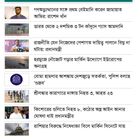
গণঅভ্যুত্থানের সঙ্গে প্রথম বেইমানি করেন জামায়াত
আমির: রাশেদ খাঁন
ভারত থেকে ২ দশমিক ৩ টন কাঁদুনে গ্যাস আমদানি
রাজনীতি যেন নিজেদের পেশাগত দায়িত্ব পালনে বিঘ্ন না
ঘটায়: প্রধানমন্ত্রী
হরমুজে নৌজোট গড়ার মার্কিন উদ্যোগে ইউরোপের
অনাগ্রহ
বোমা হামলার আশঙ্কায় দেশজুড়ে সতর্কতা, পুলিশ বলছে
‘গুজব’
শ্রীলঙ্কার কারাগারে দাঙ্গায় নিহত ৩, আহত ২৩
কিশোরের গুলিতে নিহত ৮, কঠোর অস্ত্র আইন আনার
ঘোষণা থাই প্রধানমন্ত্রীর
রাশিয়ার বিরুদ্ধে নিষেধাজ্ঞা বিলে মার্কিন সিনেটে সায়