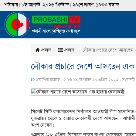
শনিবার | ৮ই আগস্ট, ২০২৬ খ্রিস্টাব্দ | ২৪শে শ্রাবণ, ১৪৩৩ বঙ্গাব্দ
প্রচ্ছদ
প্রচ্ছদ
নৌকার প্রচারে দে‌শে আস‌ছেন 
নৌকার প্রচারে দে‌শে আস‌ছেন এক 
প্রকাশিত হয়েছে : ২:১৩:১৯,অপরাহ্ন ২৯ এপ্রিল ২০২৩ | সংবাদট
‌সি‌লেট সি‌টি কর‌পো‌রেশ‌ন নির্বাচ‌নে আওয়ামী লীগ ম‌নো‌নিত 
যুক্তরাজ্য থে‌কে ১ হাজার নেতাকর্মী দে‌শে আস‌ছেন। আগামী ৩
অংশ নে‌বেন।
শুক্রবার (২৮ এপ্রিল) বি‌কে‌লে লন্ডন বাংলা প্রেসক্লা‌বে ‘আ