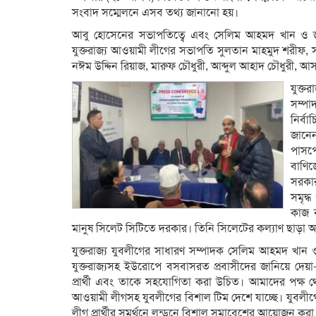
সংবাদ স‌ম্মেল‌নে এসব তথ্য জানা‌নো হয়।
আবু হো‌সে‌নের সভাপতি‌ত্বে এবং সে‌লিম আহমদ খান ও জা
যুক্তরাজ্য আওয়ামী লী‌গের সভাপ‌তি সুলতান মাহমুদ শরীফ,
নঈম উ‌দ্দিন রিয়‌াজ, মারুফ চৌধুরী, আব্দুল আহাদ চৌধুরী, 
যুক্
সম্পা
নির্ব
জা‌নে
পাসপে
বা‌ণি
সরকার
সমৃদ্
কাজ ক
মানুষ সি‌লেট সি‌টি‌তে দরকার। তিনি সি‌লে‌টের কল্যাণ ছাড়া অন্
যুক্তরাজ্য যুবলী‌গের সাধারণ সম্পাদক সে‌লিম আহমদ খান ও
যুক্তরাজ্যসহ ইউরো‌পে বসবাসরত প্রবাসীদের জা‌নি‌য়ে দেয়া
প্রা‌র্থী এবং তা‌কে সহ‌যো‌গিতা করা উচিত। আমা‌দের পক্ষ থ
আওয়ামী লীগসহ যুবলী‌গের বিশাল টিম দে‌শে যা‌চ্ছে। যুবলী‌গে
লীগ প্রার্থীর সমর্থ‌নে লন্ড‌নে বিশাল সমা‌বে‌শের আ‌য়োজন করা 