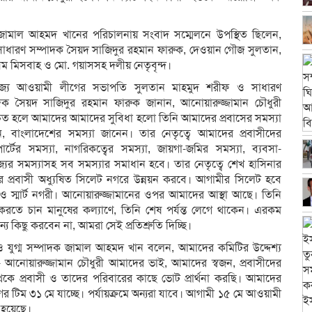
মাল আহমদ খা‌নের প‌রিচালনায় সংবাদ স‌ম্মেল‌নে উপ‌স্থিত ছি‌লেন,
 সাধারণ সম্পাদক সৈয়দ সা‌জিদুর রহমান ফারুক, দেওয়ান গৌজ সুলতান,
আসম মিসবাহ ও মো. গয়াসসহ দলীয় নেতৃবৃন্দ।
তরাজ্য আওয়ামী লী‌গের সভাপ‌তি সুলতান মাহমুদ শরীফ ও সাধারণ
দক সৈয়দ সা‌জিদুর রহমান ফারুক জানান, আনোয়ারুজ্জামান চৌধুরী
াচিত হ‌লে আমা‌দের আমা‌দের সু‌বিধা হলো তি‌নি আমা‌দের প্রবা‌সের সমস্যা
ন, বাংলা‌দে‌শের সমস্যা জা‌নেন। তার নেতৃ‌ত্বে আমা‌দের প্রবাসী‌দের
া‌র্টের সমস্যা, নাগ‌রিক‌ত্বের সমস্যা, জায়গা-জ‌মির সমস্যা, ব্যবসা-
‌জ্যের সমস্যাসহ সব সমস্যার সমাধান হ‌বে। তার নেতৃ‌ত্বে শেখ হা‌সিনার
 প্রবাসী অধ্যু‌ষিত সি‌লেট নগ‌রে উন্নয়ন কর‌বে। আগামীর সি‌লেট হ‌বে
ধ ও স্মার্ট নগরী। আনোয়ারুজ্জামানের ওপর আমা‌দের আস্থা আছে। তিনি
র‌তে চান মানু‌ষের কল্যা‌ণে, তিনি শেষ পর্যন্ত লে‌গে থা‌কেন। এরকম
য কিছু কর‌বেন না, আমরা সেই প্র‌তিশ্রু‌তি দিচ্ছি।
 যুগ্ম সম্পাদক জামাল আহমদ খান বলেন, আমা‌দের ক‌মি‌টির উদ্দে‌শ্য
- আনোয়ারুজ্জামান চৌধুরী আম‌াদের ভাই, আমা‌দের স্বজন, প্রবাসী‌দের
ে‌কে প্রবাসী ও তা‌দের প‌রিবা‌রের কা‌ছে ভোট প্রার্থনা করছি। আমা‌দের
র টিম ৩১ মে যা‌চ্ছে। পর্যায়ক্র‌মে অন্যরা যা‌বে। আগামী ১৫ মে আওয়ামী
হ‌য়ে‌ছে।