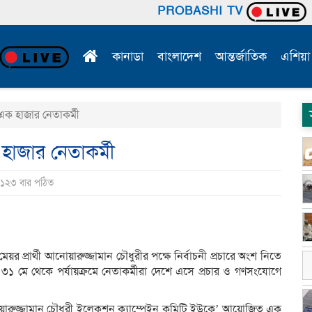
PROBASHI TV
কানাডা
বাংলাদেশ
আন্তর্জাতিক
এশিয়া
এক হাজার নেতাকর্মী
হাজার নেতাকর্মী
ি ১২৩ বার পঠিত
মেয়র প্রা‌র্থী আনোয়ারুজ্জামান চৌধুরীর পক্ষে নির্বাচনী প্রচারে অংশ নিতে
১ মে থে‌কে পর্যায়ক্র‌মে নেতাকর্মীরা দে‌শে এসে প্রচার ও গণসং‌যো‌গে
নোয়ারুজ্জামান চৌধুরী ইলেকশন ক্যা‌ম্পেইন ক‌মি‌টি ইউকে’ আ‌য়ো‌জিত এক