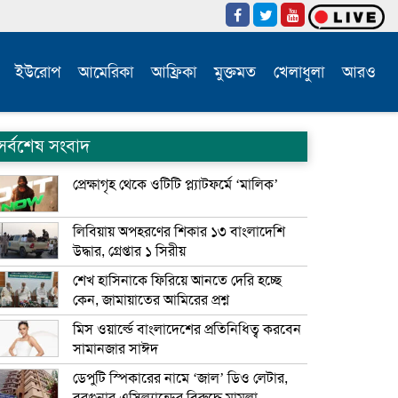
ইউরোপ
আমেরিকা
আফ্রিকা
মুক্তমত
খেলাধুলা
আরও
সর্বশেষ সংবাদ
প্রেক্ষাগৃহ থেকে ওটিটি প্ল্যাটফর্মে ‘মালিক’
লিবিয়ায় অপহরণের শিকার ১৩ বাংলাদেশি
উদ্ধার, গ্রেপ্তার ১ সিরীয়
শেখ হাসিনাকে ফিরিয়ে আনতে দেরি হচ্ছে
কেন, জামায়াতের আমিরের প্রশ্ন
মিস ওয়ার্ল্ডে বাংলাদেশের প্রতিনিধিত্ব করবেন
সামানজার সাঈদ
ডেপুটি স্পিকারের নামে ‘জাল’ ডিও লেটার,