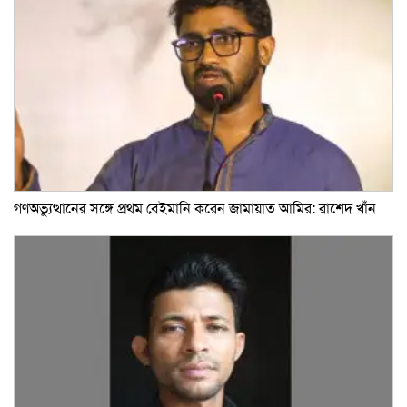
গণঅভ্যুত্থানের সঙ্গে প্রথম বেইমানি করেন জামায়াত আমির: রাশেদ খাঁন