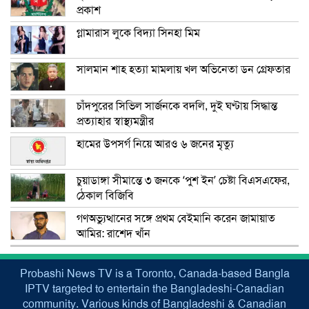
প্রকাশ
গ্লামারাস লুকে বিদ্যা সিনহা মিম
সালমান শাহ হত্যা মামলায় খল অভিনেতা ডন গ্রেফতার
চাঁদপুরের সিভিল সার্জনকে বদলি, দুই ঘণ্টায় সিদ্ধান্ত
প্রত্যাহার স্বাস্থ্যমন্ত্রীর
হামের উপসর্গ নিয়ে আরও ৬ জনের মৃত্যু
চুয়াডাঙ্গা সীমান্তে ৩ জনকে ‘পুশ ইন’ চেষ্টা বিএসএফের,
ঠেকাল বিজিবি
গণঅভ্যুত্থানের সঙ্গে প্রথম বেইমানি করেন জামায়াত
আমির: রাশেদ খাঁন
Probashi News TV is a Toronto, Canada-based Bangla
IPTV targeted to entertain the Bangladeshi-Canadian
community. Various kinds of Bangladeshi & Canadian