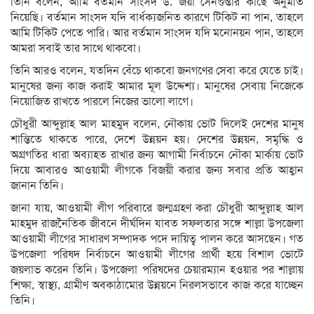
তিনি বলেন, আমি বর্তমান সাংসদ ড. জয়া সেনগুপ্তার কাছে অনুমতি
নিয়েছি। বর্তমান সাংসদ যদি বার্ধক্যজনিত কারণে টিকিট না পান, তাহলে
আমি টিকিট পেতে পারি। আর বর্তমান সাংসদ যদি মনোনয়ন পান, তাহলে
আমরা সবাই তার সাথে থাকবো।
তিনি আরও বলেন, যতদিন বেঁচে থাকবো জনগণের সেবা করে যেতে চাই।
মানুষের জন্য কাজ করাই আমার মূল উদ্দেশ্য। মানুষের সেবায় নিজেকে
নিয়োজিত রাখতে পারলে নিজের ভালো লাগে।
চৌধুরী আব্দুল্লাহ আল মাহমুদ বলেন, নৌকায় ভোট দিলেই দেশের মানুষ
শান্তিতে থাকতে পারে, দেশে উন্নয়ন হয়। দেশের উন্নয়ন, সমৃদ্ধি ও
অগ্রগতির ধারা অব্যাহত রাখার জন্য আগামী নির্বাচনে নৌকা মার্কায় ভোট
দিয়ে আবারও আওয়ামী লীগকে বিজয়ী করার জন্য সবার প্রতি আহ্বান
জানান তিনি।
জানা যায়, আওয়ামী লীগ পরিবারে জন্মগ্রহণ করা চৌধুরী আব্দুল্লাহ আল
মাহমুদ রাজনৈতিক জীবনে দীর্ঘদিন যাবত সফলতার সঙ্গে শাল্লা উপজেলা
আওয়ামী লীগের সাধারণ সম্পাদক পদে দায়িত্ব পালন করে আসছেন। গত
উপজেলা পরিষদ নির্বাচনে আওয়ামী লীগের প্রার্থী হয়ে বিশাল ভোটে
জয়লাভ করেন তিনি। উপজেলা পরিষদের চেয়ারম্যান হওয়ার পর শাল্লায়
শিক্ষা, স্বাস্থ্য, গ্রামীণ অবকাঠামোর উন্নয়নে নিরলসভাবে কাজ করে যাচ্ছেন
তিনি।