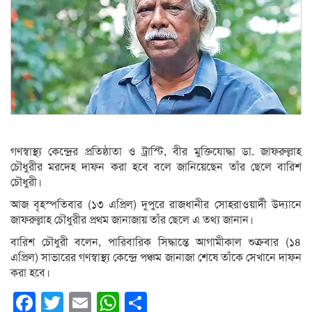
গণস্বাস্থ্য কেন্দ্রের প্রতিষ্ঠাতা ও ট্রাস্টি, বীর মুক্তিযোদ্ধা ডা. জাফরুল্লাহ
চৌধুরীর মরদেহ দাফন করা হবে বলে জানিয়েছেন তাঁর ছেলে বারিশ
চৌধুরী।
আজ বৃহস্পতিবার (১৩ এপ্রিল) দুপুরে রাজধানীর সোহরাওয়ার্দী উদ্যানে
জাফরুল্লাহ চৌধুরীর প্রথম জানাজায় তাঁর ছেলে এ তথ্য জানান।
বারিশ চৌধুরী বলেন, পারিবারিক সিদ্ধান্তে আগামীকাল শুক্রবার (১৪
এপ্রিল) সাভা‌রের গণস্বা‌স্থ্য কেন্দ্রে পঞ্চম জানাজা শে‌ষে তাঁকে সেখা‌নে দাফন
করা হ‌বে।
Facebook
Twitter
Email
WhatsApp
Share