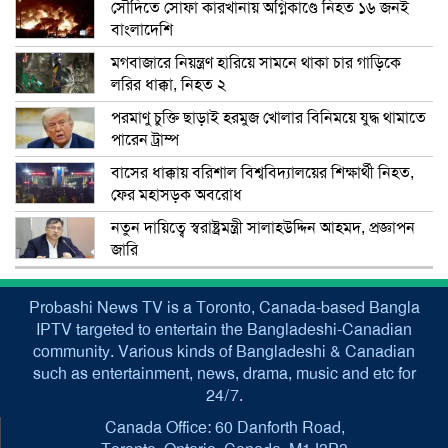
সৌদিতে সোফা কারখানায় অগ্নিকাণ্ডে নিহত ১৬ জনই
বাংলাদেশি
মগবাজারে নিয়ন্ত্রণ হারিয়ে সামনে থাকা চার গাড়িকে
লরির ধাক্কা, নিহত ২
পরমাণু চুক্তি ছাড়াই হরমুজ খোলার বিনিময়ে যুদ্ধ থামাতে
পারেন ট্রাম্প
বাসের ধাক্কায় বরিশাল বিশ্ববিদ্যালয়ের শিক্ষার্থী নিহত,
ফের মহাসড়ক অবরোধ
নতুন দায়িত্বে স্বরাষ্ট্রমন্ত্রী সালাহউদ্দিন আহমদ, প্রজ্ঞাপন
জারি
Probashi News TV is a Toronto, Canada-based Bangla
IPTV targeted to entertain the Bangladeshi-Canadian
community. Various kinds of Bangladeshi & Canadian
such as entertainment, news, drama, music and etc for
24/7.
Canada Office: 60 Danforth Road,