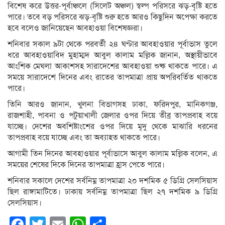
বিশেষ করে উত্তর-পূর্বাঞ্চলে (সিলেট অঞ্চল) স্বল্প পরিসরে ঝড়-বৃষ্টি হতে
পারে। তবে বড় পরিসরে ঝড়-বৃষ্টি শুরু হতে আরও কিছুদিন অপেক্ষা করতে
হবে বলেও জানিয়েছেন আবহাওয়া বিশেষজ্ঞরা।
শনিবার সকাল ৯টা থেকে পরবর্তী ২৪ ঘণ্টার আবহাওয়ার পূর্বাভাস তুলে
ধরে আবহাওয়াবিদ মুহাম্মদ আবুল কালাম মল্লিক জানান, অস্থায়ীভাবে
আংশিক মেঘলা আকাশসহ সারাদেশের আবহাওয়া শুষ্ক থাকতে পারে। এ
সময়ে সারাদেশে দিনের এবং রাতের তাপমাত্রা প্রায় অপরিবর্তিত থাকতে
পারে।
তিনি আরও জানান, খুলনা বিভাগসহ ঢাকা, ফরিদপুর, মানিকগঞ্জ,
রাজশাহী, পাবনা ও পটুয়াখালী জেলার ওপর দিয়ে তীব্র তাপপ্রবাহ বয়ে
যাচ্ছে। দেশের অবশিষ্টাংশের ওপর দিয়ে মৃদু থেকে মাঝারি ধরনের
তাপপ্রবাহ বয়ে যাচ্ছে এবং তা অব্যাহত থাকতে পারে।
আগামী তিন দিনের আবহাওয়ার পূর্বাভাসে আবুল কালাম মল্লিক বলেন, এ
সময়ের শেষের দিকে দিনের তাপমাত্রা হ্রাস পেতে পারে।
শনিবার সকালে দেশের সর্বনিম্ন তাপমাত্রা ২০ দশমিক ৫ ডিগ্রি সেলসিয়াস
ছিল রাঙ্গামাটিতে। ঢাকায় সর্বনিম্ন তাপমাত্রা ছিল ২৭ দশমিক ৯ ডিগ্রি
সেলসিয়াস।
Facebook
Twitter
Email
WhatsApp
Share