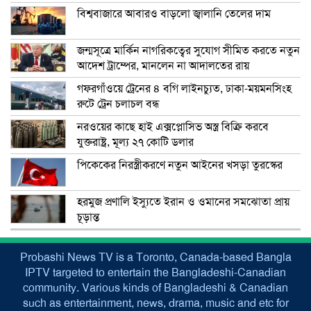
বিশ্ববাজারে আবারও বাড়লো জ্বালানি তেলের দাম
জন্মসূত্রে মার্কিন নাগরিকত্বের সুযোগ সীমিত করতে নতুন
আদেশ ট্রাম্পের, মানলেন না আদালতের রায়
গফরগাঁওয়ে ট্রেনের ৪ বগি লাইনচ্যুত, ঢাকা-ময়মনসিংহ
রুটে ট্রেন চলাচল বন্ধ
নরওয়ের কাছে হাই এক্সপ্লোসিভ অস্ত্র বিক্রি করবে
যুক্তরাষ্ট্র, মূল্য ২৭ কোটি ডলার
পিকেকের নিরস্ত্রীকরণে নতুন আইনের খসড়া তুরস্কের
হরমুজ প্রণালি ইস্যুতে ইরান ও ওমানের সমঝোতা প্রায়
চূড়ান্ত
Probashi News TV is a Toronto, Canada-based Bangla
IPTV targeted to entertain the Bangladeshi-Canadian
community. Various kinds of Bangladeshi & Canadian
such as entertainment, news, drama, music and etc for