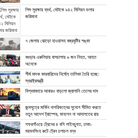
শিশু সুরক্ষায় ব্যর্থ, মেটাকে ৯৪২ মিলিয়ন ডলার
জরিমানা
৭ জেলায় ঝোড়ো হাওয়াসহ বজ্রবৃষ্টির শঙ্কা
বগুড়ার এরুলিয়ায় বাসচাপায় ৬ জন নিহত, আহত
অনেকে
শীর্ষ মাদক কারবারিদের নির্মোহ তালিকা তৈরি হচ্ছে:
স্বরাষ্ট্রমন্ত্রী
বিশ্ববাজারে আবারও বাড়লো জ্বালানি তেলের দাম
জন্মসূত্রে মার্কিন নাগরিকত্বের সুযোগ সীমিত করতে
নতুন আদেশ ট্রাম্পের, মানলেন না আদালতের রায়
গফরগাঁওয়ে ট্রেনের ৪ বগি লাইনচ্যুত, ঢাকা-
ময়মনসিংহ রুটে ট্রেন চলাচল বন্ধ