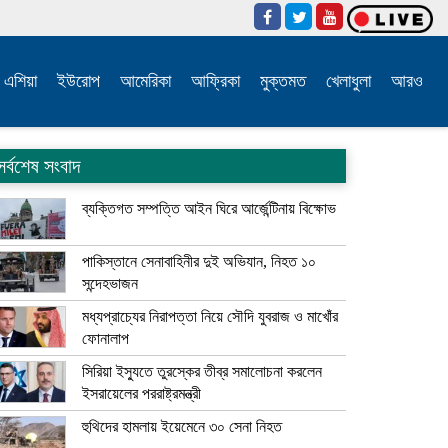
এশিয়া
ইউরোপ
আমেরিকা
আফ্রিকা
মুক্তমত
খেলাধুলা
আরও
সর্বশেষ সংবাদ
ব্যক্তিগত সম্পত্তি আইন ঘিরে আর্জেন্টিনায় বিক্ষোভ
পাকিস্তানে সেনাবাহিনীর দুই অভিযান, নিহত ১০
সন্দেহভাজন
মধ্যপ্রাচ্যের নিরাপত্তা নিয়ে সৌদি যুবরাজ ও মাখোঁর
ফোনালাপ
সিরিয়া ইস্যুতে তুরস্কের তীব্র সমালোচনা করলেন
ইসরায়েলের পররাষ্ট্রমন্ত্রী
হুথিদের হামলায় ইয়েমেনে ৩০ সেনা নিহত