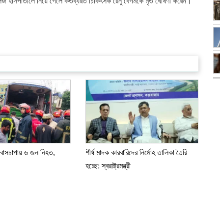
জ হাসপাতালে নিয়ে গেলে কর্তব্যরত চিকিৎসক রেনু বেগমকে মৃত ঘোষণা করেন।
 বাসচাপায় ৬ জন নিহত,
শীর্ষ মাদক কারবারিদের নির্মোহ তালিকা তৈরি
হচ্ছে: স্বরাষ্ট্রমন্ত্রী