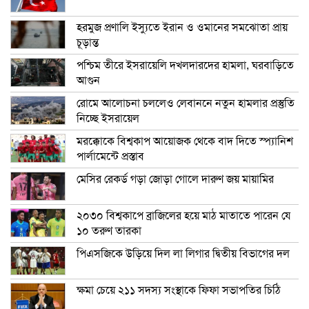
হরমুজ প্রণালি ইস্যুতে ইরান ও ওমানের সমঝোতা প্রায়
চূড়ান্ত
পশ্চিম তীরে ইসরায়েলি দখলদারদের হামলা, ঘরবাড়িতে
আগুন
রোমে আলোচনা চললেও লেবাননে নতুন হামলার প্রস্তুতি
নিচ্ছে ইসরায়েল
মরক্কোকে বিশ্বকাপ আয়োজক থেকে বাদ দিতে স্প্যানিশ
পার্লামেন্টে প্রস্তাব
মেসির রেকর্ড গড়া জোড়া গোলে দারুণ জয় মায়ামির
২০৩০ বিশ্বকাপে ব্রাজিলের হয়ে মাঠ মাতাতে পারেন যে
১০ তরুণ তারকা
পিএসজিকে উড়িয়ে দিল লা লিগার দ্বিতীয় বিভাগের দল
ক্ষমা চেয়ে ২১১ সদস্য সংস্থাকে ফিফা সভাপতির চিঠি