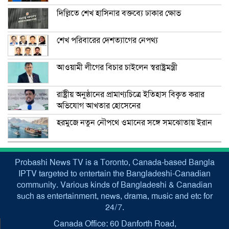
দিল্লিতে শেখ হাসিনার বক্তব্যে ঢাকার ক্ষোভ
শেখ পরিবারের দেশত্যাগের নেপথ্য
আওয়ামী লীগের বিচার চাইলেন স্বরাষ্ট্রমন্ত্রী
রাষ্ট্রীয় অনুষ্ঠানের প্রামাণ্যচিত্রে ইতিহাস বিকৃত করার
অভিযোগ আখতার হোসেনের
হরমুজে নতুন নৌপথে ওমানের সঙ্গে সমঝোতায় ইরান
Probashi News TV is a Toronto, Canada-based Bangla
IPTV targeted to entertain the Bangladeshi-Canadian
community. Various kinds of Bangladeshi & Canadian
such as entertainment, news, drama, music and etc for
24/7.
Canada Office: 60 Danforth Road,