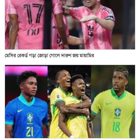
মেসির রেকর্ড গড়া জোড়া গোলে দারুণ জয় মায়ামির