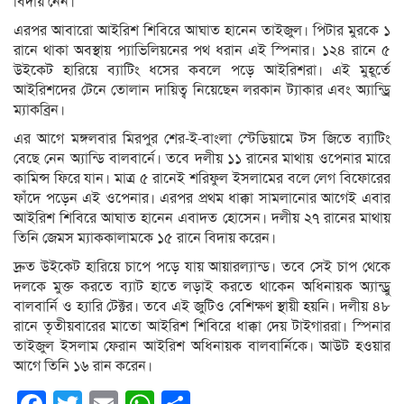
বিদায় নেন।
এরপর আবারো আইরিশ শিবিরে আঘাত হানেন তাইজুল। পিটার মুরকে ১
রানে থাকা অবস্থায় প্যাভিলিয়নের পথ ধরান এই স্পিনার। ১২৪ রানে ৫
উইকেট হারিয়ে ব্যাটিং ধসের কবলে পড়ে আইরিশরা। এই মুহূর্তে
আইরিশদের টেনে তোলান দায়িত্ব নিয়েছেন লরকান ট্যাকার এবং অ্যান্ড্রি
ম্যাকব্রিন।
এর আগে মঙ্গলবার মিরপুর শের-ই-বাংলা স্টেডিয়ামে টস জিতে ব্যাটিং
বেছে নেন অ্যান্ডি বালবার্নে। তবে দলীয় ১১ রানের মাথায় ওপেনার মারে
কামিন্স ফিরে যান। মাত্র ৫ রানেই শরিফুল ইসলামের বলে লেগ বিফোরের
ফাঁদে পড়েন এই ওপেনার। এরপর প্রথম ধাক্কা সামলানোর আগেই এবার
আইরিশ শিবিরে আঘাত হানেন এবাদত হোসেন। দলীয় ২৭ রানের মাথায়
তিনি জেমস ম্যাককালামকে ১৫ রানে বিদায় করেন।
দ্রুত উইকেট হারিয়ে চাপে পড়ে যায় আয়ারল্যান্ড। তবে সেই চাপ থেকে
দলকে মুক্ত করতে ব্যাট হাতে লড়াই করতে থাকেন অধিনায়ক অ্যান্ড্রু
বালবার্নি ও হ্যারি টেক্টর। তবে এই জুটিও বেশিক্ষণ স্থায়ী হয়নি। দলীয় ৪৮
রানে তৃতীয়বারের মাতো আইরিশ শিবিরে ধাক্কা দেয় টাইগাররা। স্পিনার
তাইজুল ইসলাম ফেরান আইরিশ অধিনায়ক বালবার্নিকে। আউট হওয়ার
আগে তিনি ১৬ রান করেন।