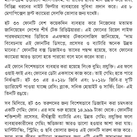
বিভিন্ন ধরনের নাইট ফিল্টার ব্যবহারের সুবিধা প্রদান করে। এর ৮
মেগাপিক্সেল ফ্রন্ট ক্যামেরা সেলফি তোলার জন্য যথেষ্ট।
হট ৩০ ফোনটি বেশ কয়েকদিন ব্যবহার করে নিজেদের মতামত
জানিয়েছেন দেশের শীর্ষ টেক রিভিউয়াররা। এই ফোনের রিয়েল লাইফ
পারফরম্যান্সের ভিত্তিতে এএফআর টেকনোলজিস জানিয়েছে, “দাম
বিবেচনায় এই ফোনটির ডিসপ্লে, প্রসেসর ও ব্যাটারি অনেক উন্নত
মানের।” ফোনটির বক্স ডিজাইনও তাদের পছন্দ হয়েছে, তবে ফোনের
ক্যামেরা আরও ভালো হতে পারতো বলে মনে করেন তারা।
এই ফোনে বিশেষভাবে ব্যবহার করা হয়েছে লিংক বুমিং প্রযুক্তি। এর ফলে
ওয়াই-ফাই এবং ফোনের ডেটা একসাথে কাজ করে। তাই গেমিং হতে পারে
নির্ঝঞ্ঝাট। হট ৩০ এর ৪+১২৮ জিবি এবং ৮+১২৮ জিবি-র দু’টি
ভ্যারিয়েন্ট পাওয়া যাচ্ছে রেসিং ব্ল্যাক, সনিক হোয়াইট ও সার্ফিং গ্রিন- এই
তিনটি রঙয়ে।
সব মিলিয়ে, হট ৩০ তরুণদের জন্য বিশেষভাবে ডিজাইন করা চমৎকার
একটি গেমিং ফোন। এর দাম শুরু হয়েছে ১৪,৯৯৯ টাকা থেকে। ফোনটির
শক্তিশালী প্রসেসর, দীর্ঘস্থায়ী ব্যাটারি এবং উন্নত গেমিং প্রযুক্তির ফলে
ব্যবহারকারীদের গেমিং অভিজ্ঞতা আরও ভালো হওয়ার আশা করা যায়।
মাল্টিটাস্কিং, স্ট্রিমিং ও ছবি তোলার জন্যও এই ফোনটি দারুণ কাজ করে।
ফলে ব্যস্ত জীবন কাটানো তরুণদের জন্য এটি একটি অসাধারণ অল-