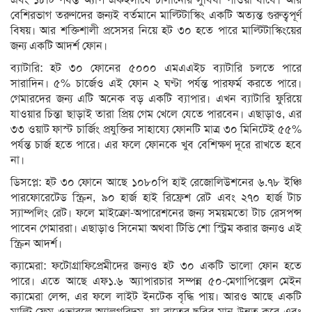
বেশিরভাগ তরুণদের জন্যই বর্তমানে মাল্টিটাস্কিং একটি অত্যন্ত গুরুত্বপূর্ণ
বিষয়। আর শক্তিশালী প্রসেসর নিয়ে হট ৩০ হতে পারে মাল্টিটাস্কিংয়ের
জন্য একটি আদর্শ ফোন।
ব্যাটারি: হট ৩০ ফোনের ৫০০০ এমএএইচ ব্যাটারি চলতে পারে
সারাদিন। ৫% চার্জেও এই ফোন ২ ঘণ্টা পর্যন্ত পারফর্ম করতে পারে।
গেমারদের জন্য এটি অনেক বড় একটি ব্যাপার। এখন ব্যাটারি ফুরিয়ে
যাওয়ার চিন্তা ছাড়াই তারা প্রিয় গেম খেলে যেতে পারবেন। এছাড়াও, এর
৩৩ ওয়াট ফাস্ট চার্জিং প্রযুক্তির সাহায্যে ফোনটি মাত্র ৩০ মিনিটেই ৫৫%
পর্যন্ত চার্জ হতে পারে। এর ফলে ফোনকে খুব বেশিক্ষণ দূরে রাখতে হবে
না।
ডিসপ্লে: হট ৩০ ফোনে আছে ১০৮০পি হাই রেজোলিউশনের ৬.৭৮ ইঞ্চি
পারফোরেটেড স্ক্রিন, ৯০ হার্জ হাই রিফ্রেশ রেট এবং ২৭০ হার্জ টাচ
স্যাম্পলিং রেট। ফলে মাইক্রো-অপারেশনের জন্য সময়মতো টাচ রেসপন্স
পাবেন গেমাররা। এছাড়াও সিনেমা অথবা টিভি শো স্ট্রিম করার জন্যও এই
স্ক্রিন আদর্শ।
ক্যামেরা: ফটোগ্রাফিপ্রেমীদের জন্যও হট ৩০ একটি ভালো ফোন হতে
পারে। এতে আছে এফ১.৬ অ্যাপারচার সম্পন্ন ৫০-মেগাপিক্সেল মেইন
ক্যামেরা লেন্স, এর ফলে লাইট ইনটেক বৃদ্ধি পায়। আরও আছে একটি
মাল্টি-ফ্রেম ওভারলে অ্যালগরিদম, যা রাতের ছবির মান উন্নত করে এবং