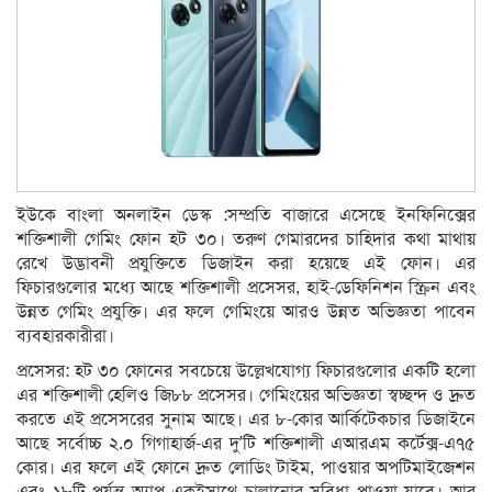
ইউকে বাংলা অনলাইন ডেস্ক :সম্প্রতি বাজারে এসেছে ইনফিনিক্সের
শক্তিশালী গেমিং ফোন হট ৩০। তরুণ গেমারদের চাহিদার কথা মাথায়
রেখে উদ্ভাবনী প্রযুক্তিতে ডিজাইন করা হয়েছে এই ফোন। এর
ফিচারগুলোর মধ্যে আছে শক্তিশালী প্রসেসর, হাই-ডেফিনিশন স্ক্রিন এবং
উন্নত গেমিং প্রযুক্তি। এর ফলে গেমিংয়ে আরও উন্নত অভিজ্ঞতা পাবেন
ব্যবহারকারীরা।
প্রসেসর: হট ৩০ ফোনের সবচেয়ে উল্লেখযোগ্য ফিচারগুলোর একটি হলো
এর শক্তিশালী হেলিও জি৮৮ প্রসেসর। গেমিংয়ের অভিজ্ঞতা স্বচ্ছন্দ ও দ্রুত
করতে এই প্রসেসরের সুনাম আছে। এর ৮-কোর আর্কিটেকচার ডিজাইনে
আছে সর্বোচ্চ ২.০ গিগাহার্জ-এর দু’টি শক্তিশালী এআরএম কর্টেক্স-এ৭৫
কোর। এর ফলে এই ফোনে দ্রুত লোডিং টাইম, পাওয়ার অপটিমাইজেশন
এবং ১৮টি পর্যন্ত অ্যাপ একইসাথে চালানোর সুবিধা পাওয়া যাবে। আর