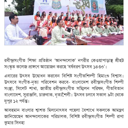
রবীন্দ্রসংগীত শিক্ষা প্রতিষ্ঠান ‘আনন্দলোক’ নগরীর কেওয়াপাড়াস্থ শ্রীহট্ট
সংস্কৃত কলেজ প্রাঙ্গণে আয়োজন করছে ‘বর্ষবরণ উৎসব ১৪৩০’।
এবারের উৎসব উদ্বোধন করবেন বিশিষ্ট সংগীতশিল্পী হিমাংশু বিশ্বাস।
উৎসবে সংগীত-নৃত্য পরিবেশন করবে- বাংলাদেশ রবীন্দ্রসংগীত শিল্পী
সংস্থা, সিলেট শাখা, জাতীয় রবীন্দ্রসংগীত সম্মিলন পরিষদ, গীতবিতান
বাংলাদেশ, সুরাঞ্জলি, চারুবাক, নৃত্যশৈলী। উৎসব চলবে সকাল ৯টা থেকে
দুপুর ১২ পর্যন্ত।
আবহমান বাংলার শ্বাশত মিলনোৎসব পহেলা বৈশাখে সকলকে আমন্ত্রণ
জানিয়েছেন আনন্দলোকের পরিচালক, বিশিষ্ট রবীন্দ্রসংগীত শিল্পী রাণা
কুমার সিনহা