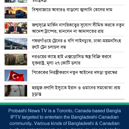
স্বরাষ্ট্রমন্ত্রী
বিশ্ববাজারে আবারও বাড়লো জ্বালানি তেলের দাম
জন্মসূত্রে মার্কিন নাগরিকত্বের সুযোগ সীমিত করতে নতুন
আদেশ ট্রাম্পের, মানলেন না আদালতের রায়
গফরগাঁওয়ে ট্রেনের ৪ বগি লাইনচ্যুত, ঢাকা-ময়মনসিংহ
রুটে ট্রেন চলাচল বন্ধ
নরওয়ের কাছে হাই এক্সপ্লোসিভ অস্ত্র বিক্রি করবে
যুক্তরাষ্ট্র, মূল্য ২৭ কোটি ডলার
পিকেকের নিরস্ত্রীকরণে নতুন আইনের খসড়া তুরস্কের
হরমুজ প্রণালি ইস্যুতে ইরান ও ওমানের সমঝোতা প্রায়
চূড়ান্ত
Probashi News TV is a Toronto, Canada-based Bangla
IPTV targeted to entertain the Bangladeshi-Canadian
community. Various kinds of Bangladeshi & Canadian