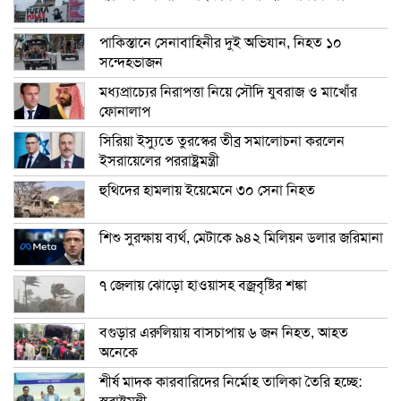
পাকিস্তানে সেনাবাহিনীর দুই অভিযান, নিহত ১০
সন্দেহভাজন
মধ্যপ্রাচ্যের নিরাপত্তা নিয়ে সৌদি যুবরাজ ও মাখোঁর
ফোনালাপ
সিরিয়া ইস্যুতে তুরস্কের তীব্র সমালোচনা করলেন
ইসরায়েলের পররাষ্ট্রমন্ত্রী
হুথিদের হামলায় ইয়েমেনে ৩০ সেনা নিহত
শিশু সুরক্ষায় ব্যর্থ, মেটাকে ৯৪২ মিলিয়ন ডলার জরিমানা
৭ জেলায় ঝোড়ো হাওয়াসহ বজ্রবৃষ্টির শঙ্কা
বগুড়ার এরুলিয়ায় বাসচাপায় ৬ জন নিহত, আহত
অনেকে
শীর্ষ মাদক কারবারিদের নির্মোহ তালিকা তৈরি হচ্ছে: