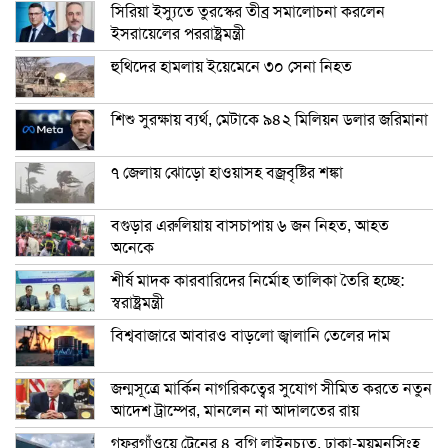
সিরিয়া ইস্যুতে তুরস্কের তীব্র সমালোচনা করলেন
ইসরায়েলের পররাষ্ট্রমন্ত্রী
হুথিদের হামলায় ইয়েমেনে ৩০ সেনা নিহত
শিশু সুরক্ষায় ব্যর্থ, মেটাকে ৯৪২ মিলিয়ন ডলার জরিমানা
৭ জেলায় ঝোড়ো হাওয়াসহ বজ্রবৃষ্টির শঙ্কা
বগুড়ার এরুলিয়ায় বাসচাপায় ৬ জন নিহত, আহত
অনেকে
শীর্ষ মাদক কারবারিদের নির্মোহ তালিকা তৈরি হচ্ছে:
স্বরাষ্ট্রমন্ত্রী
বিশ্ববাজারে আবারও বাড়লো জ্বালানি তেলের দাম
জন্মসূত্রে মার্কিন নাগরিকত্বের সুযোগ সীমিত করতে নতুন
আদেশ ট্রাম্পের, মানলেন না আদালতের রায়
গফরগাঁওয়ে ট্রেনের ৪ বগি লাইনচ্যুত, ঢাকা-ময়মনসিংহ