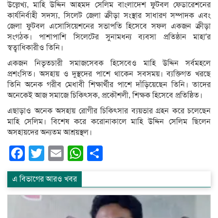
উল্লেখ্য, মাহি উদ্দিন আহমদ সেলিম বাংলাদেশ ফুটবল ফেডারেশনের
কার্যনির্বাহী সদস্য, সিলেট জেলা ক্রীড়া সংস্থার সাধারণ সম্পাদক এবং
জেলা ফুটবল এসোসিয়েশনের সভাপতি হিসেবে সফল একজন ক্রীড়া
সংগঠক। পাশাপাশি সিলেটের সুনামধন্য ব্যবসা প্রতিষ্ঠান মাহা’র
স্বত্বাধিকারীও তিনি।
একজন নিভৃতচারী সমাজসেবক হিসেবেও মাহি উদ্দিন সর্বমহলে
প্রশংসিত। অসহায় ও দুস্থদের পাশে থাকেন সবসময়। ব্যক্তিগত খরছে
তিনি অনেক গরীব মেধাবী শিক্ষার্থীর পাশে দাঁড়িয়েছেন তিনি। তাদের
অনেকেই আজ সমাজে চিকিৎসক, প্রকৌশলী, শিক্ষক হিসেবে প্রতিষ্ঠিত।
এছাড়াও অনেক অসহায় রোগীর চিকিৎসার ব্যয়ভার গ্রহন করে চলেছেন
মাহি সেলিম। বিশেষ করে করোনাকালে মাহি উদ্দিন সেলিম ছিলেন
অসহায়দের অন্যতম আশ্রয়স্থল।
Facebook
Twitter
Email
WhatsApp
Share
এ বিভাগের আরও খবর