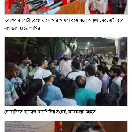
‘দেশের বারোটা বেজে যাবে আর আমরা বসে বসে আঙুল চুষব, এটা হবে
না’: জামায়াতে আমির
বেরোবিতে ছাত্রদল-ছাত্রশিবির সংঘর্ষ, কয়েকজন আহত