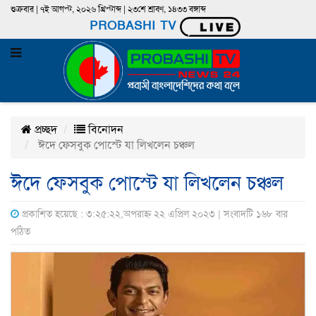
শুক্রবার | ৭ই আগস্ট, ২০২৬ খ্রিস্টাব্দ | ২৩শে শ্রাবণ, ১৪৩৩ বঙ্গাব্দ
PROBASHI TV
প্রচ্ছদ
বিনোদন
ঈদে ফেসবুক পোস্টে যা লিখলেন চঞ্চল
ঈদে ফেসবুক পোস্টে যা লিখলেন চঞ্চল
প্রকাশিত হয়েছে : ৩:২৫:২২,অপরাহ্ন ২২ এপ্রিল ২০২৩ | সংবাদটি ১৬৮ বার
পঠিত