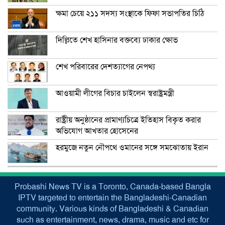
ক্ষমা চেয়ে ২১১ সদস্য সংস্থাকে ফিফা সভাপতির চিঠি
দিল্লিতে শেখ হাসিনার বক্তব্যে ঢাকার ক্ষোভ
শেখ পরিবারের দেশত্যাগের নেপথ্য
আওয়ামী লীগের বিচার চাইলেন স্বরাষ্ট্রমন্ত্রী
রাষ্ট্রীয় অনুষ্ঠানের প্রামাণ্যচিত্রে ইতিহাস বিকৃত করার
অভিযোগ আখতার হোসেনের
হরমুজে নতুন নৌপথে ওমানের সঙ্গে সমঝোতায় ইরান
Probashi News TV is a Toronto, Canada-based Bangla
IPTV targeted to entertain the Bangladeshi-Canadian
community. Various kinds of Bangladeshi & Canadian
such as entertainment, news, drama, music and etc for