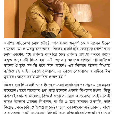
জনপ্রিয় অভিনেতা চঞ্চল চৌধুরী তার সকল অনুরাগীকে জানালেন ঈদের
শুভেচ্ছা। তা-ও একটু অন্য ভাবে। নিজের একটি ছবি ফেসবুকে পোস্ট করে
চঞ্চল লেখেন, “যে কোনও ব্যাপারে কেউ কোনও প্রশংসা করলে তাকে
অন্তত ধন্যবাদটা দিতে হয়। এটা ভদ্রতা। অনেকে প্রশংসা পাওয়াটাকে
তাদের পৈতৃক সম্পত্তি বলে মনে করেন। এই শিক্ষাটা অনেক বিখ্যাত
ব্যক্তিদেরও নেই। বুঝলে বুঝপাতা, না বুঝলে তেজপাতা। সবাইকে ঈদ
মুবারক। আসুন সবাই মানবিক ও ভদ্র হই।”
নিজের ছবি দিয়ে এই ভাবে ঈদের শুভেচ্ছা জানানোর পর প্রচুর মানুষ মন্তব্য
করেছেন। তবে অনেকের প্রশ্ন, কার উদ্দেশে এমনটা লিখলেন চঞ্চল। কিন্তু
বরাবরই কোনও ঝামেলা, বিতর্কে জড়াতে নারাজ অভিনেতা। তাই সত্যিই
কারও উদ্দেশে এমনটা লিখলেন, না কি এ তার সাধারণ উপলব্ধি, তাই
নিয়েও চলছে চর্চা। সেই প্রশ্ন থেকেই যায়। তবে চঞ্চলের এই ভাবনার পাশে
তার ভক্তরা। কেউ লিখেছেন, “একেই বলে সত্যিকারের সভ্যতা। খুব ভাল