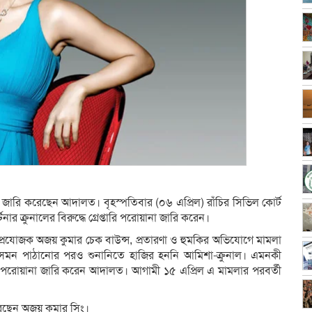
না জারি করেছেন আদালত। বৃহস্পতিবার (০৬ এপ্রিল) রাঁচির সিভিল কোর্ট
ার ক্রুনালের বিরুদ্ধে গ্রেপ্তারি পরোয়ানা জারি করেন।
্র প্রযোজক অজয় কুমার চেক বাউন্স, প্রতারণা ও হুমকির অভিযোগে মামলা
্ট সমন পাঠানোর পরও শুনানিতে হাজির হননি আমিশা-ক্রুনাল। এমনকী
ি পরোয়ানা জারি করেন আদালত। আগামী ১৫ এপ্রিল এ মামলার পরবর্তী
েছেন অজয় কুমার সিং।