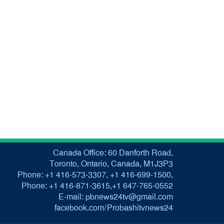
Canada Office: 60 Danforth Road,
Toronto, Ontario, Canada, M1J3P3
Phone: +1 416-573-3307, +1 416-699-1500,
Phone: +1 416-871-3615,+1 647-765-0552
E-mail: pbnews24tv@gmail.com
facebook.com/Probashitvnews24