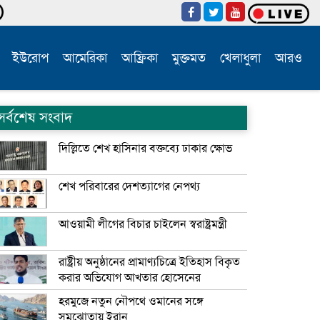
ইউরোপ
আমেরিকা
আফ্রিকা
মুক্তমত
খেলাধুলা
আরও
সর্বশেষ সংবাদ
দিল্লিতে শেখ হাসিনার বক্তব্যে ঢাকার ক্ষোভ
শেখ পরিবারের দেশত্যাগের নেপথ্য
আওয়ামী লীগের বিচার চাইলেন স্বরাষ্ট্রমন্ত্রী
রাষ্ট্রীয় অনুষ্ঠানের প্রামাণ্যচিত্রে ইতিহাস বিকৃত
করার অভিযোগ আখতার হোসেনের
হরমুজে নতুন নৌপথে ওমানের সঙ্গে
সমঝোতায় ইরান