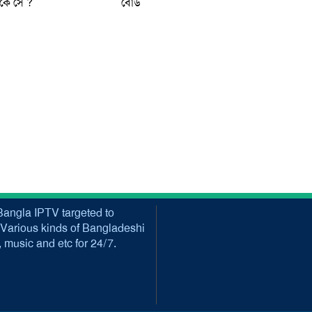
 কে সে ?
বোর্ড
angla IPTV targeted to
Various kinds of Bangladeshi
music and etc for 24/7.