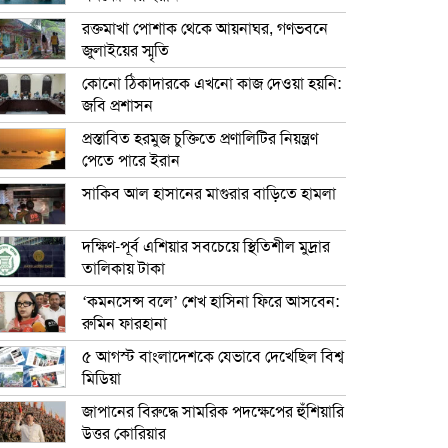
রক্তমাখা পোশাক থেকে আয়নাঘর, গণভবনে
জুলাইয়ের স্মৃতি
কোনো ঠিকাদারকে এখনো কাজ দেওয়া হয়নি:
জবি প্রশাসন
প্রস্তাবিত হরমুজ চুক্তিতে প্রণালিটির নিয়ন্ত্রণ
পেতে পারে ইরান
সাকিব আল হাসানের মাগুরার বাড়িতে হামলা
দক্ষিণ-পূর্ব এশিয়ার সবচেয়ে স্থিতিশীল মুদ্রার
তালিকায় টাকা
‘কমনসেন্স বলে’ শেখ হাসিনা ফিরে আসবেন:
রুমিন ফারহানা
৫ আগস্ট বাংলাদেশকে যেভাবে দেখেছিল বিশ্ব
মিডিয়া
জাপানের বিরুদ্ধে সামরিক পদক্ষেপের হুঁশিয়ারি
উত্তর কোরিয়ার