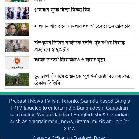
গ্লামারাস লুকে বিদ্যা সিনহা মিম
সালমান শাহ হত্যা মামলায় খল অভিনেতা ডন গ্রেফতার
চাঁদপুরের সিভিল সার্জনকে বদলি, দুই ঘণ্টায় সিদ্ধান্ত
প্রত্যাহার স্বাস্থ্যমন্ত্রীর
হামের উপসর্গ নিয়ে আরও ৬ জনের মৃত্যু
চুয়াডাঙ্গা সীমান্তে ৩ জনকে ‘পুশ ইন’ চেষ্টা বিএসএফের,
ঠেকাল বিজিবি
Probashi News TV is a Toronto, Canada-based Bangla
IPTV targeted to entertain the Bangladeshi-Canadian
community. Various kinds of Bangladeshi & Canadian
such as entertainment, news, drama, music and etc for
24/7.
Canada Office: 60 Danforth Road,