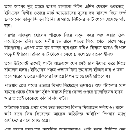
তবে আগের দুই ম্যাচে তাণ্ডব চালানো লিটন এদিন ফেরেন শুরুতেই।
ইনিংসের দ্বিতীয় ওভারে মার্ক অ্যাডায়ারের দূরের বল মারতে গিয়ে জর্জ
ডকরেলের তালুবন্দি হন তিনি। এ ম্যাচে লিটনের ব্যাট থেকে এসেছে পাঁচ
রান।
এরপর নাজমুল হোসেন শান্তকে নিয়ে নতুন করে শুরু করার চেষ্টা
করেছিলেন রনি। তবে দলীয় ১৮ রানে শান্তও ফিরে গেলে চাপে পড়ে
টাইগাররা। এরপর মাত্র ছয় রানের ব্যবধানে রনিও ফিরলে আরও বিপদে
পড়ে টাইগাররা। রনির ব্যাট থেকে এসেছে ৯ বলে ১৪ রানের ইনিংস।
তবে উইকেটে এসেই পাল্টা আক্রমণে যেন সেই চাপ উধাও করে দিতে
চাইলেন হৃদয়। ইনিংসের পঞ্চম ওভারে টানা দুই বলে হাঁকান চার ও ছক্কা।
তবে পরের ওভারে সাকিবের বিদায়ে বিপদ ভাঙে সেই প্রতিরোধ।
পাওয়ার প্লের পরের ওভারে বিদায় নিয়েছেন হৃদয়ও। অফ স্টাম্পের বেশ
বাইরে থেকে টেনে স্লগ সুইপ করতে গিয়ে সোজা ওপরে তুলেছিলেন হৃদয় ।
আর তাতেই বেজেছে তার বিদায় ঘণ্টা।
অভিষেক ম্যাচে প্রথম বলে ছক্কা হাকানো রিশাদ ফিরেছেন দলীয় ৬১ রানে।
আট রানে তিন ফিরেছেন আরেক অভিষিক্ত আইরিশ স্পিনার ম্যাথু
হামফ্রিসের বলে বোল্ড হয়ে।
এক বলের ব্যবধানে তাসকিন আহমেদকেও খালি হাতে ফিরিয়ে দেন