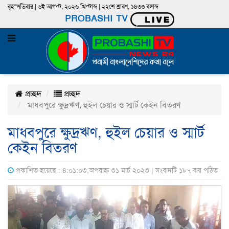
বৃহস্পতিবার | ৬ই আগস্ট, ২০২৬ খ্রিস্টাব্দ | ২২শে শ্রাবণ, ১৪৩৩ বঙ্গাব্দ
PROBASHI TV
প্রচ্ছদ
প্রচ্ছদ
মাধবপুরে ক্ষুদ্রঋণ, হুইল চেয়ার ও স্মার্ট কেইন বিতরণ
মাধবপুরে ক্ষুদ্রঋণ, হুইল চেয়ার ও স্মার্ট
কেইন বিতরণ
প্রকাশিত হয়েছে : ৪:০১:০৩,অপরাহ্ন ৩১ মার্চ ২০২৩ | সংবাদটি ১৮৭ বার পঠিত