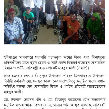
হবিগঞ্জের মাধবপুরে সরকারি বরাদ্দকৃত ঋণের টাকা এবং বিনামূল্যে
প্রতিবন্ধীদের মাঝে হুইল চেয়ার ও স্মার্ট কেইন বিতরণ করেছেন বেসামরিক
বিমান ও পর্যটন প্রতিমন্ত্রী অ্যাডভোকেট মাহবুব আলী (এমপি)।
আজ শুক্রবার (৩১ মার্চ) দুপুরে উপজেলা পরিষদ মিলনায়তনে উপজেলা
নির্বাহী কর্মকর্তা মো. মনজুর আহসানের সভাপতিত্বে অনুষ্ঠিত সভায় প্রধান
অতিথির বক্তব্য দেন বেসামরিক বিমান ও পর্যটন প্রতিমন্ত্রী অ্যাডভোকেট
মাহবুব আলী।
মো. ইকবাল হোসেন খাঁন ও মো. মিজানুর রহমানের যৌথ সঞ্চালনায়
অনুষ্ঠিত সভায় আরও বক্তব্য দেন, থানার ওসি আব্দুর রাজ্জাক, প্রতিবন্ধী