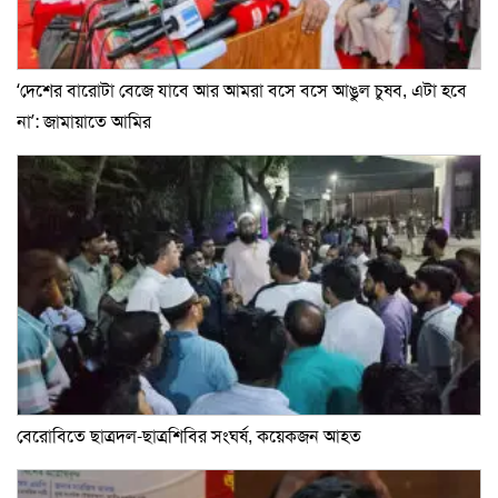
‘দেশের বারোটা বেজে যাবে আর আমরা বসে বসে আঙুল চুষব, এটা হবে
না’: জামায়াতে আমির
বেরোবিতে ছাত্রদল-ছাত্রশিবির সংঘর্ষ, কয়েকজন আহত