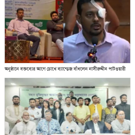
অনুষ্ঠানে বক্তব্যের আগে চোখে ব্যান্ডেজ বাঁধলেন নাসীরুদ্দীন পাটওয়ারী