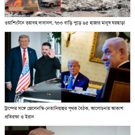
ওয়াশিংটনে ভয়াবহ দাবানল, ৭০০ বাড়ি পুড়ে ৬৫ হাজার মানুষ ঘরছাড়া
ট্রাম্পের সঙ্গে জেলেনস্কি-নেতানিয়াহুর পৃথক বৈঠক, আলোচনায় আকাশ
প্রতিরক্ষা ও ইরান