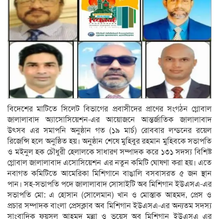
বিদেশের মাটিতে সিলেট বিভাগের প্রবাসীদের প্রাণের সংগঠন গ্লোবাল
জালালাবাদ অ্যাসোসিয়েশন-এর আয়োজনে আন্তর্জাতিক জালালাবাদ
উৎসব এর সমাপনি অনুষ্ঠান গত (১৯ মার্চ) রোববার লন্ডনের রয়েল
রিজেন্সি হলে অনুষ্ঠিত হয়। অনুষ্ঠান শেষে মুহিবুর রহমান মুহিবকে সভাপতি
ও মইনুল হক চৌধুরী হেলালকে সাধারণ সম্পাদক করে ১৩১ সদস্য বিশিষ্ট
গ্লোবাল জালালাবাদ এসোসিয়েশন এর নতুন কমিটি ঘোষণা করা হয়। এতে
নবাগত কমিটিতে আমেরিকা মিশিগানে বাঙালি বসবাসরত ৫ জন স্থান
পান। সহ-সভাপতি পদে জালালাবাদ সোসাইটি অব মিশিগান ইউএসএ-এর
সভাপতি মো: এ হোসান (সোলেমান) খান ও মোস্তাক আহমদ, প্রেস ও
প্রচার সম্পাদক বাংলা প্রেসক্লাব অব মিশিগান ইউএসএ-এর অন্যতম সদস্য
সাংবাদিক ফয়সল আহমদ মুন্না ও ভয়েস অব মিশিগান ইউএসএ এর