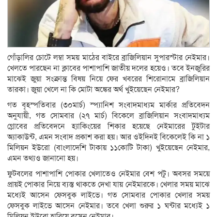
গোঁড়ালির চোটে লম্বা সময় মাঠের বাইরে ব্রাজিলিয়ান সুপারস্টার নেইমার।
খেলতে পারছেন না ক্লাবের পাশাপাশি জাতীয় দলের হয়েও। তবে ইনজুরির
মাঝেই জুয়া সংক্রান্ত বিষয় নিয়ে ফের খবরের শিরোনামে ব্রাজিলিয়ান
তারকা। জুয়া খেলে না কি মোটা অঙ্কের অর্থ খুইয়েছেন নেইমার?
গত বৃহস্পতিবার (৩০মার্চ) স্প্যানিশ সংবাদমাধ্যম মার্কার প্রতিবেদন
অনুযায়ী, গত সোমবার (২৭ মার্চ) বিকেলে ব্রাজিলিয়ান সংবাদমাধ্যম
গ্লোবের প্রতিবেদনে হ্যাকিংয়ের শিকার হয়েছে নেইমারের টুইটার
অ্যাকাউন্ট, এমন সংবাদ প্রকাশ করা হয়। আর ওইদিনই বিকেলেই কি না ১
মিলিয়ন ইউরো (বাংলাদেশি টাকায় ১১কোটি টাকা) খুইয়েছেন নেইমার,
এমন তথ্যও জানানো হয়।
ফুটবলের পাশাপাশি পোকার খেলাতেও নেইমার বেশ পটু। অবসর সময়ে
প্রায়ই পোকার নিয়ে ব্যস্ত থাকতে দেখা যায় নেইমারকে। খেলার সময় মাঝে
মধ্যেই আসেন ফেসবুক লাইভে। গত সোমবার পোকার খেলার সময়
ফেসবুক লাইভে আসেন নেইমার। তবে খেলা শুরুর ১ ঘন্টার মধ্যেই ১
মিলিয়ন ইউরো হারিয়ে বসেন নেইমার।