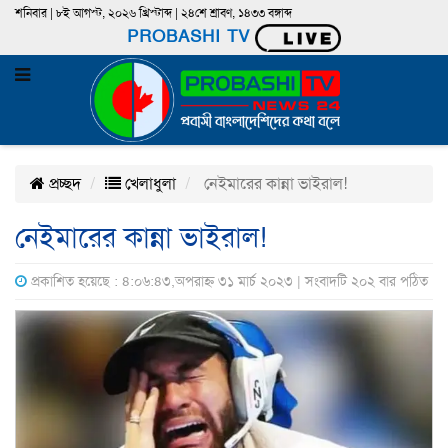
শনিবার | ৮ই আগস্ট, ২০২৬ খ্রিস্টাব্দ | ২৪শে শ্রাবণ, ১৪৩৩ বঙ্গাব্দ
PROBASHI TV
প্রচ্ছদ
খেলাধুলা
নেইমারের কান্না ভাইরাল!
নেইমারের কান্না ভাইরাল!
প্রকাশিত হয়েছে : ৪:০৬:৪৩,অপরাহ্ন ৩১ মার্চ ২০২৩ | সংবাদটি ২০২ বার পঠিত