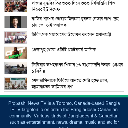
গাজায় যুদ্ধবিরতির ৩০০ দিনে ৩০০ ফিলিস্তিনি শিশু
নিহত: ইউনিসেফ
বাড়ির পাশের ডোবায় মিললো যুবদল নেতার লাশ, দুই
চাচাতো ভাই পলাতক
চিকিৎসক সমাবেশের উদ্বোধন করলেন প্রধানমন্ত্রী
প্রেক্ষাগৃহ থেকে ওটিটি প্ল্যাটফর্মে ‘মালিক’
লিবিয়ায় অপহরণের শিকার ১৩ বাংলাদেশি উদ্ধার, গ্রেপ্তার
১ সিরীয়
শেখ হাসিনাকে ফিরিয়ে আনতে দেরি হচ্ছে কেন,
জামায়াতের আমিরের প্রশ্ন
Probashi News TV is a Toronto, Canada-based Bangla
IPTV targeted to entertain the Bangladeshi-Canadian
community. Various kinds of Bangladeshi & Canadian
such as entertainment, news, drama, music and etc for