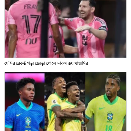
মেসির রেকর্ড গড়া জোড়া গোলে দারুণ জয় মায়ামির