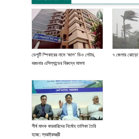
ডেপুটি স্পিকারের নামে ‘জাল’ ডিও লেটার,
৭ জেলায় ঝোড়ো হ
বরগুনার এসিল্যান্ডের বিরুদ্ধে মামলা
শীর্ষ মাদক কারবারিদের নির্মোহ তালিকা তৈরি
হচ্ছে: স্বরাষ্ট্রমন্ত্রী