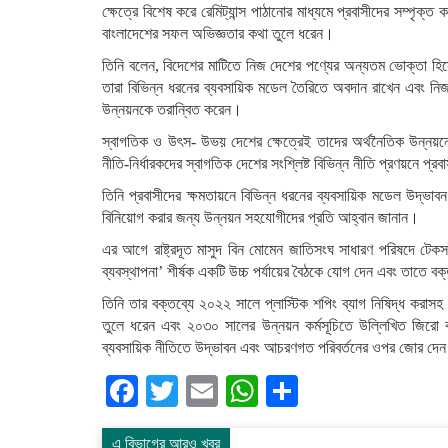
ক্ষেত্রে বিশেষ করে রেমিট্যান্স পাঠানোর মাধ্যমে প্রবাসীদের সম্পৃক্
বাংলাদেশের সফল অভিজ্ঞতার কথা তুলে ধরেন।
তিনি বলেন, বিদেশের মাটিতে নিজ দেশের পণ্যের অন্যতম ভোক্তা হিসেবে প
তারা বিভিন্ন ধরনের ব্যবসায়িক মডেল তৈরিতে অবদান রাখেন এবং নিজ
উন্নয়নকে তরান্বিত করেন।
স্বাগতিক ও উৎস- উভয় দেশের ক্ষেত্রেই তাদের অর্থনৈতিক উন্নয়নে
নীতি-নির্ধারকদের স্বাগতিক দেশের সংশ্লিষ্ট বিভিন্ন নীতি প্রণয়নে প্র
তিনি প্রবাসীদের ক্ষমতায়নে বিভিন্ন ধরনের ব্যবসায়িক মডেল উদ্ভা
বিনিয়োগ করার জন্য উন্নয়ন সহযোগীদের প্রতি আহ্বান জানান।
এর আগে রাষ্ট্রদূত মাসুদ বিন মোমেন জাতিসংঘ সাধারণ পরিষদে টেকসই
ব্যবস্থাপনা’ শীর্ষক একটি উচ্চ পর্যায়ের বৈঠকে যোগ দেন এবং তাতে বক
তিনি তার বক্তব্যে ২০২২ সালে প্লাস্টিক শপিং ব্যাগ নিষিদ্ধ করাসহ
তুলে ধরেন এবং ২০৩০ সালের উন্নয়ন কর্মসূচিতে উল্লিখিত জিরো বর্জ্
ব্যবসায়িক নীতিতে উদ্ভাবন এবং আচরণগত পরিবর্তনের ওপর জোর দে
Facebook
Twitter
Email
WhatsApp
Share
এ বিভাগের আরও খবর