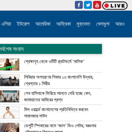
এশিয়া
ইউরোপ
আমেরিকা
আফ্রিকা
মুক্তমত
খেলাধুলা
আরও
সর্বশেষ সংবাদ
প্রেক্ষাগৃহ থেকে ওটিটি প্ল্যাটফর্মে ‘মালিক’
লিবিয়ায় অপহরণের শিকার ১৩ বাংলাদেশি উদ্ধার,
গ্রেপ্তার ১ সিরীয়
শেখ হাসিনাকে ফিরিয়ে আনতে দেরি হচ্ছে কেন,
জামায়াতের আমিরের প্রশ্ন
মিস ওয়ার্ল্ডে বাংলাদেশের প্রতিনিধিত্ব করবেন
সামানজার সাঈদ
ডেপুটি স্পিকারের নামে ‘জাল’ ডিও লেটার, বরগুনার