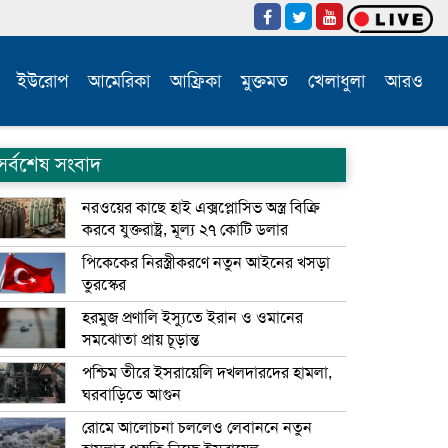
ইউরোপ
আমেরিকা
আফ্রিকা
মুক্তমত
খেলাধুলা
আরও
সর্বশেষ সংবাদ
নরওয়ের কাছে হাই এক্সপ্লোসিভ অস্ত্র বিক্রি
করবে যুক্তরাষ্ট্র, মূল্য ২৭ কোটি ডলার
পিকেকের নিরস্ত্রীকরণে নতুন আইনের খসড়া
তুরস্কের
হরমুজ প্রণালি ইস্যুতে ইরান ও ওমানের
সমঝোতা প্রায় চূড়ান্ত
পশ্চিম তীরে ইসরায়েলি দখলদারদের হামলা,
ঘরবাড়িতে আগুন
রোমে আলোচনা চললেও লেবাননে নতুন